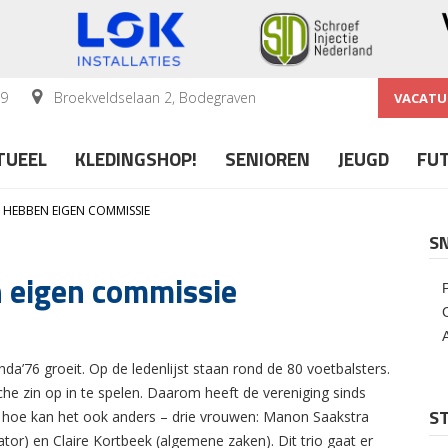
59
Broekveldselaan 2, Bodegraven
VACATU
TUEEL
KLEDINGSHOP!
SENIOREN
JEUGD
FU
HEBBEN EIGEN COMMISSIE
S
 eigen commissie
da’76 groeit. Op de ledenlijst staan rond de 80 voetbalsters.
he zin op in te spelen. Daarom heeft de vereniging sinds
ST
 hoe kan het ook anders – drie vrouwen: Manon Saakstra
tor) en Claire Kortbeek (algemene zaken). Dit trio gaat er