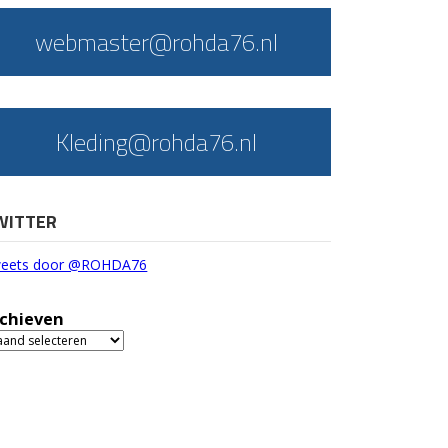
webmaster@rohda76.nl
Kleding@rohda76.nl
WITTER
eets door @ROHDA76
chieven
chieven