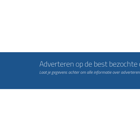
Adverteren op de best bezochte c
Laat je gegevens achter om alle informatie over advertere
Word nu lid van Rohda