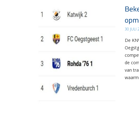
Beke
opma
30 JULI
De KNV
Oegstg
compet
de com
van tr
waarme