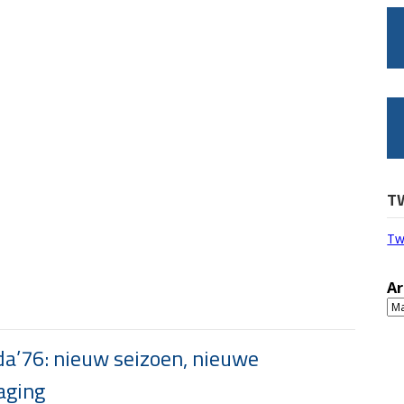
T
Tw
Ar
Ar
a’76: nieuw seizoen, nieuwe
aging