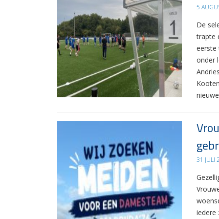
5 AUGU
De sel
trapte
eerste
onder 
Andrie
Kooten
nieuwe
Vrou
gebr
31 JULI
Gezelli
Vrouwe
woensd
iedere 