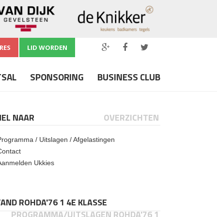
RES
LID WORDEN
TSAL
SPONSORING
BUSINESS CLUB
NEL NAAR
OVERZICHTEN
Programma / Uitslagen / Afgelastingen
Contact
Aanmelden Ukkies
AND ROHDA'76 1 4E KLASSE
PROGRAMMA/UITSLAGEN ROHDA'76 1