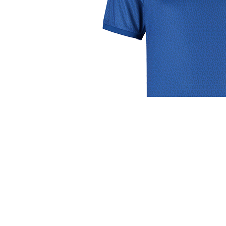
j de leukste club!
Club
Roosters
Ove
Algemene informatie
Speeldagenkalender
Alcoho
Bestuur & Commissies
Bardienst
In de
Vacatures
Schoonmaakrooster
Diver
Historie
kleedkamers
Priva
Toernooien
Klaverjassen
Wedst