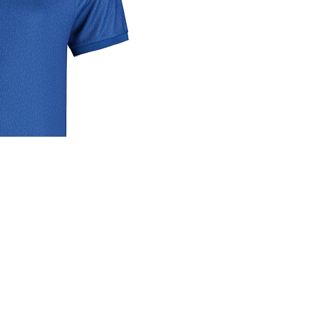
rige
lrichtlijn
 media
se links
cyverklaring
rijdverslagen