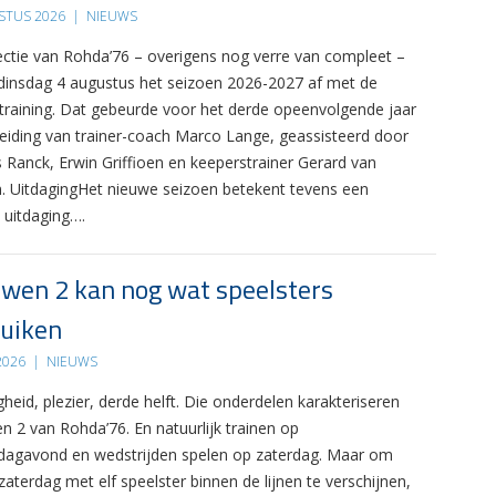
STUS 2026
|
NIEUWS
ectie van Rohda’76 – overigens nog verre van compleet –
 dinsdag 4 augustus het seizoen 2026-2027 af met de
 training. Dat gebeurde voor het derde opeenvolgende jaar
leiding van trainer-coach Marco Lange, geassisteerd door
s Ranck, Erwin Griffioen en keeperstrainer Gerard van
. UitdagingHet nieuwe seizoen betekent tevens een
 uitdaging….
wen 2 kan nog wat speelsters
uiken
 2026
|
NIEUWS
gheid, plezier, derde helft. Die onderdelen karakteriseren
n 2 van Rohda’76. En natuurlijk trainen op
agavond en wedstrijden spelen op zaterdag. Maar om
zaterdag met elf speelster binnen de lijnen te verschijnen,