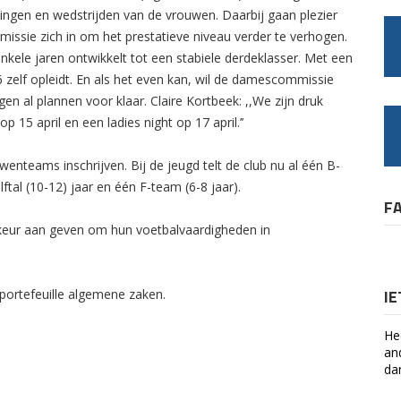
ingen en wedstrijden van de vrouwen. Daarbij gaan plezier
missie zich in om het prestatieve niveau verder te verhogen.
enkele jaren ontwikkelt tot een stabiele derdeklasser. Met een
6 zelf opleidt. En als het even kan, wil de damescommissie
n al plannen voor klaar. Claire Kortbeek: ,,We zijn druk
15 april en een ladies night op 17 april.’’
enteams inschrijven. Bij de jeugd telt de club nu al één B-
elftal (10-12) jaar en één F-team (6-8 jaar).
F
orkeur aan geven om hun voetbalvaardigheden in
I
portefeuille algemene zaken.
He
an
da