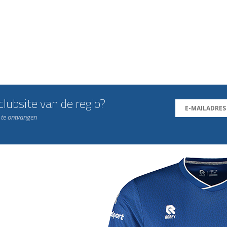
lubsite van de regio?
n te ontvangen