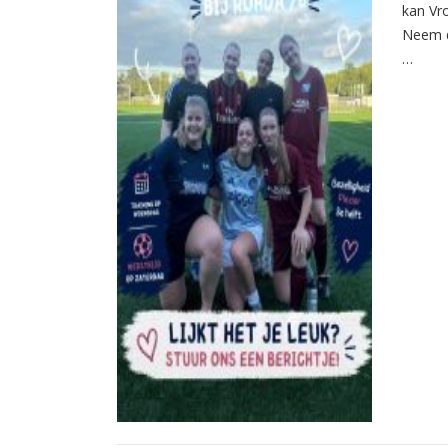
kan Vr
Neem d
…