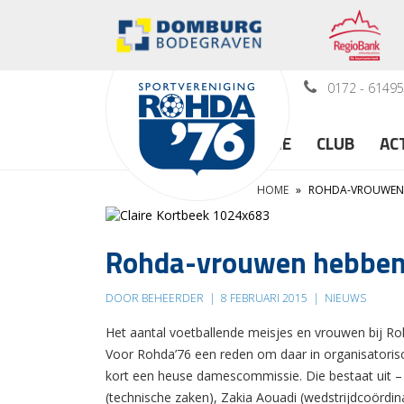
0172 - 6149
HOME
CLUB
AC
HOME
»
ROHDA-VROUWEN 
Rohda-vrouwen hebben
DOOR BEHEERDER
|
8 FEBRUARI 2015
|
NIEUWS
Het aantal voetballende meisjes en vrouwen bij Roh
Voor Rohda’76 een reden om daar in organisatorisc
kort een heuse damescommissie. Die bestaat uit –
(technische zaken), Zakia Aouadi (wedstrijdcoördina