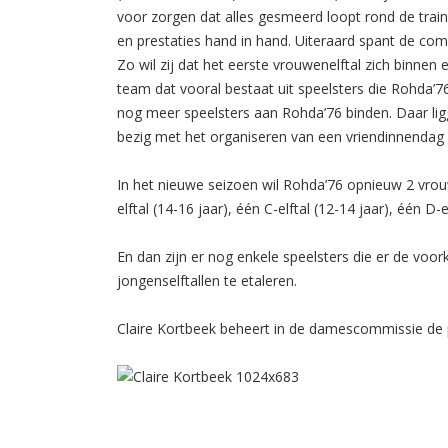
voor zorgen dat alles gesmeerd loopt rond de train
en prestaties hand in hand. Uiteraard spant de com
Zo wil zij dat het eerste vrouwenelftal zich binnen 
team dat vooral bestaat uit speelsters die Rohda’7
nog meer speelsters aan Rohda’76 binden. Daar ligge
bezig met het organiseren van een vriendinnendag op 
In het nieuwe seizoen wil Rohda’76 opnieuw 2 vrouw
elftal (14-16 jaar), één C-elftal (12-14 jaar), één D-
En dan zijn er nog enkele speelsters die er de vo
jongenselftallen te etaleren.
Claire Kortbeek beheert in de damescommissie de 