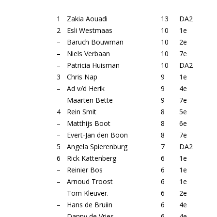
1
Zakia Aouadi
13
DA2
2
Esli Westmaas
10
1e
–
Baruch Bouwman
10
2e
–
Niels Verbaan
10
7e
–
Patricia Huisman
10
DA2
3
Chris Nap
9
1e
–
Ad v/d Herik
9
4e
–
Maarten Bette
9
7e
4
Rein Smit
8
5e
–
Matthijs Boot
8
6e
–
Evert-Jan den Boon
8
7e
5
Angela Spierenburg
7
DA2
6
Rick Kattenberg
6
1e
–
Reinier Bos
6
1e
–
Arnoud Troost
6
1e
–
Tom Kleuver.
6
2e
–
Hans de Bruiin
6
4e
–
Danny de Vries
6
4e