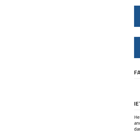
F
I
He
an
da