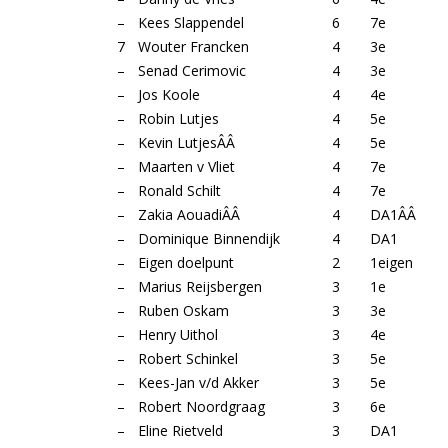
–
Kees Slappendel
6
7e
7
Wouter Francken
4
3e
–
Senad Cerimovic
4
3e
–
Jos Koole
4
4e
–
Robin Lutjes
4
5e
–
Kevin LutjesÂÂ
4
5e
–
Maarten v Vliet
4
7e
–
Ronald Schilt
4
7e
–
Zakia AouadiÂÂ
4
DA1ÂÂ
–
Dominique Binnendijk
4
DA1
–
Eigen doelpunt
2
1eigen
–
Marius Reijsbergen
3
1e
–
Ruben Oskam
3
3e
–
Henry Uithol
3
4e
–
Robert Schinkel
3
5e
–
Kees-Jan v/d Akker
3
5e
–
Robert Noordgraag
3
6e
–
Eline Rietveld
3
DA1