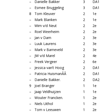
–
Danielle Bakker
3
DA1
–
Esmee Bruggeling
3
DA1
8
Tom Kleuver
2
1e
–
Mark Blanken
2
1e
–
Wim v/d Neut
2
2e
–
Roel Weerheim
2
2e
–
Jan v Dam
2
3e
–
Luuk Laurens
2
3e
–
Mark v Barneveld
2
3e
–
JW v/d Marel
2
4e
–
Freek Vergeer
2
6e
–
Jessica van’t Hoog
2
DA1
–
Patricia HuismanÂÂ
2
DA1
–
Danielle Bakker.
2
DA2
9
Joel Branger
1
1e
–
Jaap Veldhuijzen
1
1e
–
Wouter Francken.
1
2e
–
Niels Uithol
1
2e
–
Tom v Leeuwen
1
2e