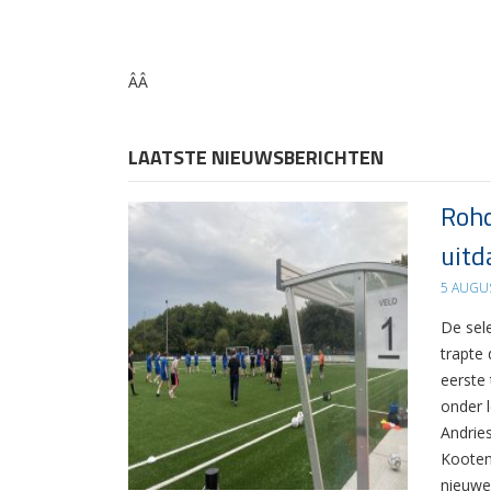
ÂÂ
LAATSTE NIEUWSBERICHTEN
Rohd
uitd
5 AUGU
De sel
trapte
eerste
onder 
Andrie
Kooten
nieuwe