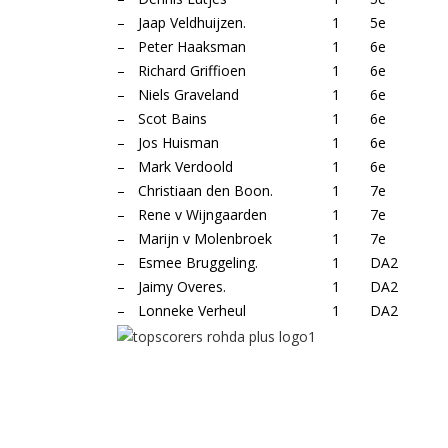
–
Jaap Veldhuijzen.
1
5e
–
Peter Haaksman
1
6e
–
Richard Griffioen
1
6e
–
Niels Graveland
1
6e
–
Scot Bains
1
6e
–
Jos Huisman
1
6e
–
Mark Verdoold
1
6e
–
Christiaan den Boon.
1
7e
–
Rene v Wijngaarden
1
7e
–
Marijn v Molenbroek
1
7e
–
Esmee Bruggeling.
1
DA2
–
Jaimy Overes.
1
DA2
–
Lonneke Verheul
1
DA2