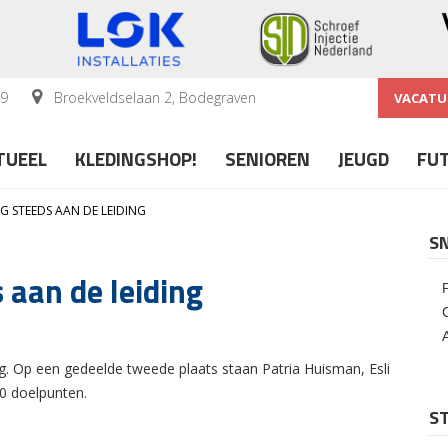
59
Broekveldselaan 2, Bodegraven
VACATU
TUEEL
KLEDINGSHOP!
SENIOREN
JEUGD
FU
G STEEDS AAN DE LEIDING
S
 aan de leiding
g. Op een gedeelde tweede plaats staan Patria Huisman, Esli
0 doelpunten.
ST