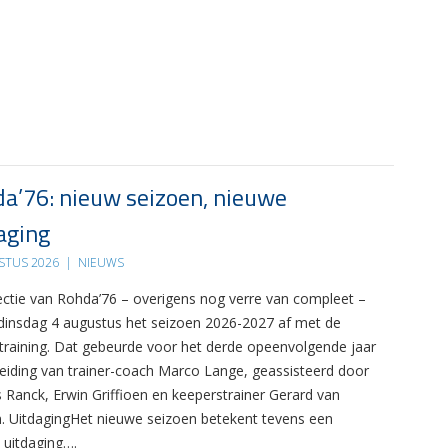
a’76: nieuw seizoen, nieuwe
aging
STUS 2026
|
NIEUWS
ectie van Rohda’76 – overigens nog verre van compleet –
 dinsdag 4 augustus het seizoen 2026-2027 af met de
 training. Dat gebeurde voor het derde opeenvolgende jaar
leiding van trainer-coach Marco Lange, geassisteerd door
s Ranck, Erwin Griffioen en keeperstrainer Gerard van
. UitdagingHet nieuwe seizoen betekent tevens een
 uitdaging….