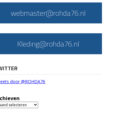
webmaster@rohda76.nl
Kleding@rohda76.nl
WITTER
eets door @ROHDA76
chieven
chieven