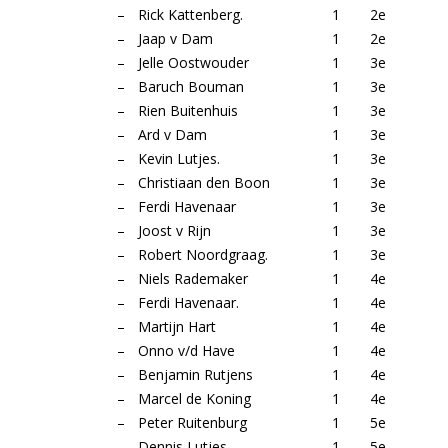
–
Rick Kattenberg.
1
2e
–
Jaap v Dam
1
2e
–
Jelle Oostwouder
1
3e
–
Baruch Bouman
1
3e
–
Rien Buitenhuis
1
3e
–
Ard v Dam
1
3e
–
Kevin Lutjes.
1
3e
–
Christiaan den Boon
1
3e
–
Ferdi Havenaar
1
3e
–
Joost v Rijn
1
3e
–
Robert Noordgraag.
1
3e
–
Niels Rademaker
1
4e
–
Ferdi Havenaar.
1
4e
–
Martijn Hart
1
4e
–
Onno v/d Have
1
4e
–
Benjamin Rutjens
1
4e
–
Marcel de Koning
1
4e
–
Peter Ruitenburg
1
5e
–
Dennis Lutjes
1
5e