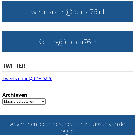
webmaster@rohda76.nl
Kleding@rohda76.nl
TWITTER
Tweets door @ROHDA76
Archieven
Archieven
Adverteren op de best bezochte clubsite van de
regio?