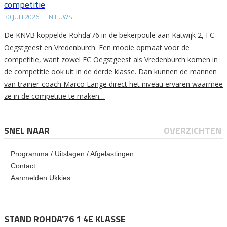
competitie
30 JULI 2026
|
NIEUWS
De KNVB koppelde Rohda’76 in de bekerpoule aan Katwijk 2, FC
Oegstgeest en Vredenburch. Een mooie opmaat voor de
competitie, want zowel FC Oegstgeest als Vredenburch komen in
de competitie ook uit in de derde klasse. Dan kunnen de mannen
van trainer-coach Marco Lange direct het niveau ervaren waarmee
ze in de competitie te maken…
SNEL NAAR
OVERZICHTEN
Programma / Uitslagen / Afgelastingen
Contact
Aanmelden Ukkies
STAND ROHDA'76 1 4E KLASSE