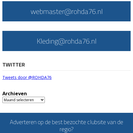
webmaster@rohda76.nl
Kleding@rohda76.nl
TWITTER
Tweets door @ROHDA76
Archieven
Archieven
Adverteren op de best bezochte clubsite van de
regio?