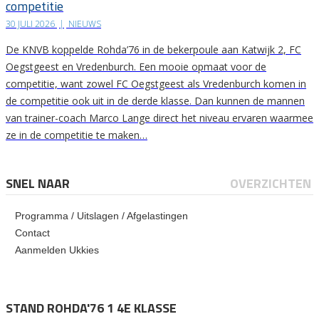
competitie
30 JULI 2026
|
NIEUWS
De KNVB koppelde Rohda’76 in de bekerpoule aan Katwijk 2, FC
Oegstgeest en Vredenburch. Een mooie opmaat voor de
competitie, want zowel FC Oegstgeest als Vredenburch komen in
de competitie ook uit in de derde klasse. Dan kunnen de mannen
van trainer-coach Marco Lange direct het niveau ervaren waarmee
ze in de competitie te maken…
SNEL NAAR
OVERZICHTEN
Programma / Uitslagen / Afgelastingen
Contact
Aanmelden Ukkies
STAND ROHDA'76 1 4E KLASSE