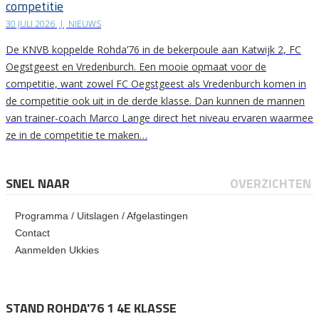
competitie
30 JULI 2026
|
NIEUWS
De KNVB koppelde Rohda’76 in de bekerpoule aan Katwijk 2, FC
Oegstgeest en Vredenburch. Een mooie opmaat voor de
competitie, want zowel FC Oegstgeest als Vredenburch komen in
de competitie ook uit in de derde klasse. Dan kunnen de mannen
van trainer-coach Marco Lange direct het niveau ervaren waarmee
ze in de competitie te maken…
SNEL NAAR
OVERZICHTEN
Programma / Uitslagen / Afgelastingen
Contact
Aanmelden Ukkies
STAND ROHDA'76 1 4E KLASSE