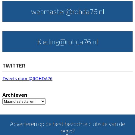
webmaster@rohda76.nl
Kleding@rohda76.nl
TWITTER
Tweets door @ROHDA76
Archieven
Archieven
Adverteren op de best bezochte clubsite van de
regio?