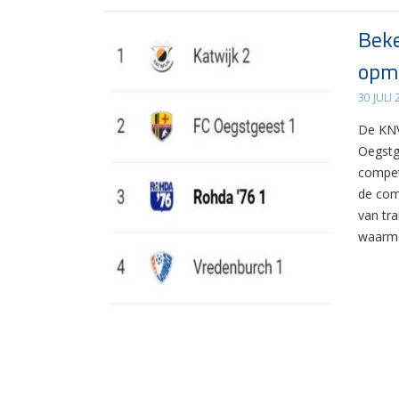
Beke
opma
30 JULI
De KNV
Oegstg
compet
de com
van tr
waarme