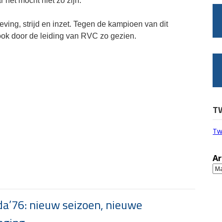
 het mocht niet zo zijn.
ving, strijd en inzet. Tegen de kampioen van dit
 ook door de leiding van RVC zo gezien.
T
Tw
Ar
Ar
a’76: nieuw seizoen, nieuwe