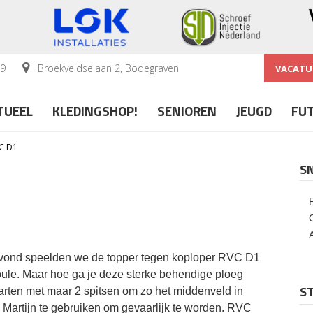
59
Broekveldselaan 2, Bodegraven
VACATU
TUEEL
KLEDINGSHOP!
SENIOREN
JEUGD
FU
C D1
S
avond speelden we de topper tegen koploper RVC D1
oule. Maar hoe ga je deze sterke behendige ploeg
ST
arten met maar 2 spitsen om zo het middenveld in
 Martijn te gebruiken om gevaarlijk te worden. RVC