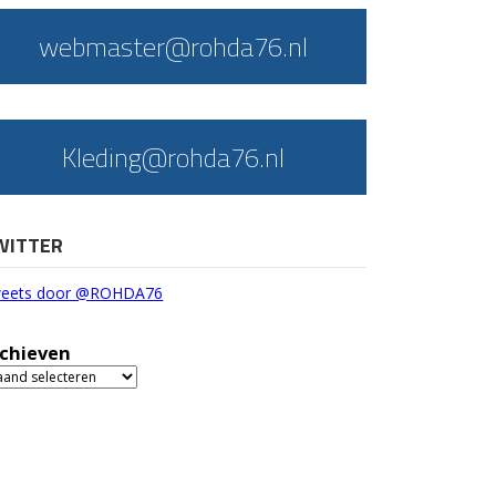
webmaster@rohda76.nl
Kleding@rohda76.nl
WITTER
eets door @ROHDA76
chieven
chieven