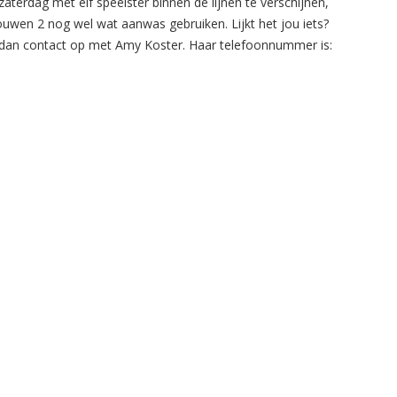
zaterdag met elf speelster binnen de lijnen te verschijnen,
ouwen 2 nog wel wat aanwas gebruiken. Lijkt het jou iets?
an contact op met Amy Koster. Haar telefoonnummer is: