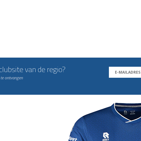
lubsite van de regio?
n te ontvangen