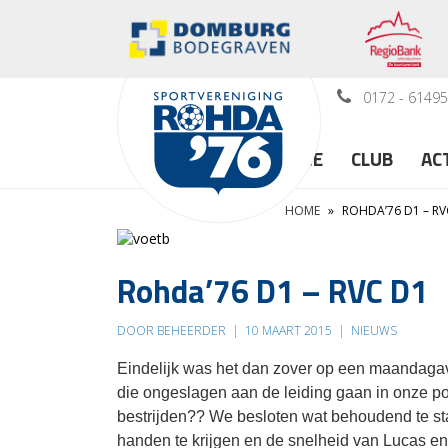
0172 - 6149
HOME
CLUB
AC
HOME
»
ROHDA’76 D1 – RV
Rohda’76 D1 – RVC D1
DOOR BEHEERDER
|
10 MAART 2015
|
NIEUWS
Eindelijk was het dan zover op een maandag
die ongeslagen aan de leiding gaan in onze p
bestrijden?? We besloten wat behoudend te st
handen te krijgen en de snelheid van Lucas en