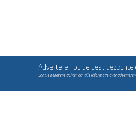
Adverteren op de best bezochte c
Laat je gegevens achter om alle informatie over advertere
Word nu lid van Rohda