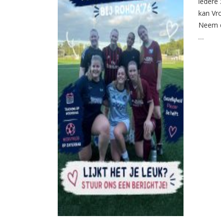
iedere 
kan Vr
Neem d
…