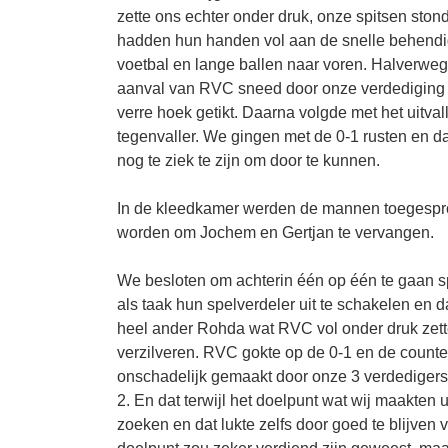
zette ons echter onder druk, onze spitsen sto
hadden hun handen vol aan de snelle behendi
voetbal en lange ballen naar voren. Halverweg
aanval van RVC sneed door onze verdediging 
verre hoek getikt. Daarna volgde met het uit
tegenvaller. We gingen met de 0-1 rusten en d
nog te ziek te zijn om door te kunnen.
In de kleedkamer werden de mannen toegesprok
worden om Jochem en Gertjan te vervangen.
We besloten om achterin één op één te gaan 
als taak hun spelverdeler uit te schakelen en
heel ander Rohda wat RVC vol onder druk zett
verzilveren. RVC gokte op de 0-1 en de coun
onschadelijk gemaakt door onze 3 verdedigers.
2. En dat terwijl het doelpunt wat wij maakten
zoeken en dat lukte zelfs door goed te blijven