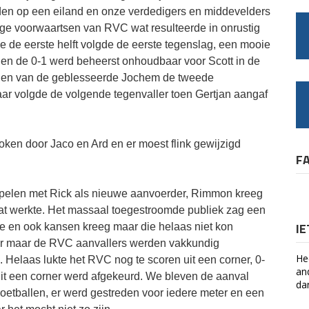
nden op een eiland en onze verdedigers en middevelders
ge voorwaartsen van RVC wat resulteerde in onrustig
e de eerste helft volgde de eerste tegenslag, een mooie
en de 0-1 werd beheerst onhoudbaar voor Scott in de
vallen van de geblesseerde Jochem de tweede
aar volgde de volgende tegenvaller toen Gertjan aangaf
en door Jaco en Ard en er moest flink gewijzigd
F
spelen met Rick als nieuwe aanvoerder, Rimmon kreeg
 dat werkte. Het massaal toegestroomde publiek zag een
I
e en ook kansen kreeg maar die helaas niet kon
ter maar de RVC aanvallers werden vakkundig
He
 Helaas lukte het RVC nog te scoren uit een corner, 0-
an
 uit een corner werd afgekeurd. We bleven de aanval
da
 voetballen, er werd gestreden voor iedere meter en een