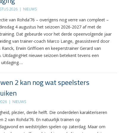
aging
STUS 2026
|
NIEUWS
ectie van Rohda’76 – overigens nog verre van compleet –
 dinsdag 4 augustus het seizoen 2026-2027 af met de
 training. Dat gebeurde voor het derde opeenvolgende jaar
leiding van trainer-coach Marco Lange, geassisteerd door
s Ranck, Erwin Griffioen en keeperstrainer Gerard van
. UitdagingHet nieuwe seizoen betekent tevens een
 uitdaging….
wen 2 kan nog wat speelsters
uiken
 2026
|
NIEUWS
gheid, plezier, derde helft. Die onderdelen karakteriseren
n 2 van Rohda’76. En natuurlijk trainen op
agavond en wedstrijden spelen op zaterdag. Maar om