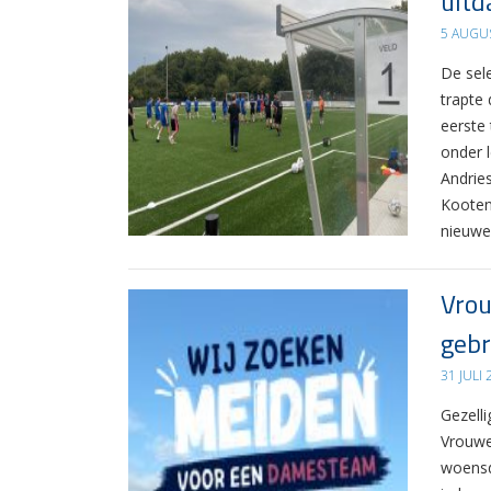
uitd
5 AUGU
De sel
trapte
eerste
onder 
Andrie
Kooten
nieuwe
Vrou
gebr
31 JULI
Gezelli
Vrouwe
woensd