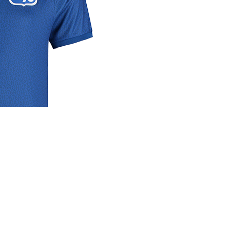
rige
lrichtlijn
 media
se links
cyverklaring
rijdverslagen