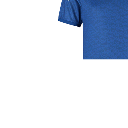
j de leukste club!
Club
Roosters
Ove
Algemene informatie
Speeldagenkalender
Alcoho
Bestuur & Commissies
Bardienst
In de
Vacatures
Schoonmaakrooster
Diver
Historie
kleedkamers
Priva
Toernooien
Klaverjassen
Wedst