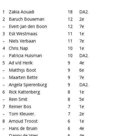
1
Zakia Aouadi
18
DA2
2
Baruch Bouwman
12
2e
–
Evert-Jan den Boon
12
7e
3
Esli Westmaas
11
1e
–
Niels Verbaan
11
7e
4
Chris Nap
10
1e
–
Patricia Huisman
10
DA2
5
Ad v/d Herik
9
4e
–
Matthijs Boot
9
6e
–
Maarten Bette
9
7e
–
Angela Spierenburg
9
DA2
6
Rick Kattenberg
8
1e
–
Rein Smit
8
5e
7
Reinier Bos
7
1e
–
Tom Kleuver.
7
2e
8
Arnoud Troost
6
1e
–
Hans de Bruiin
6
4e
–
Danny de Vries
6
4e