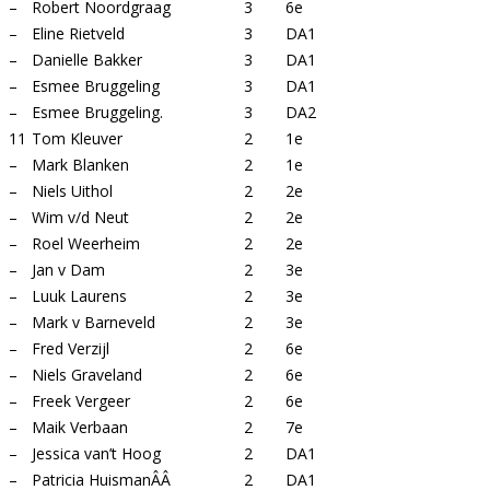
–
Robert Noordgraag
3
6e
–
Eline Rietveld
3
DA1
–
Danielle Bakker
3
DA1
–
Esmee Bruggeling
3
DA1
–
Esmee Bruggeling.
3
DA2
11
Tom Kleuver
2
1e
–
Mark Blanken
2
1e
–
Niels Uithol
2
2e
–
Wim v/d Neut
2
2e
–
Roel Weerheim
2
2e
–
Jan v Dam
2
3e
–
Luuk Laurens
2
3e
–
Mark v Barneveld
2
3e
–
Fred Verzijl
2
6e
–
Niels Graveland
2
6e
–
Freek Vergeer
2
6e
–
Maik Verbaan
2
7e
–
Jessica van’t Hoog
2
DA1
–
Patricia HuismanÂÂ
2
DA1