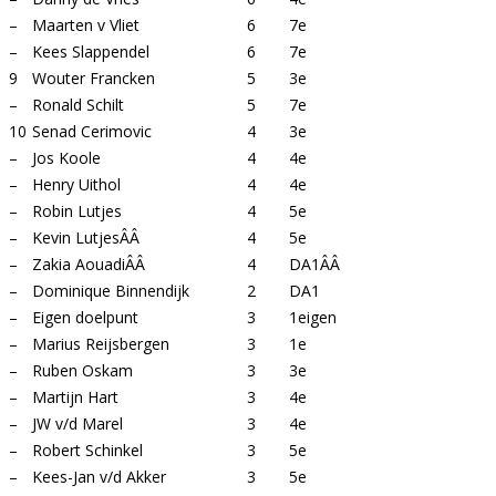
–
Maarten v Vliet
6
7e
–
Kees Slappendel
6
7e
9
Wouter Francken
5
3e
–
Ronald Schilt
5
7e
10
Senad Cerimovic
4
3e
–
Jos Koole
4
4e
–
Henry Uithol
4
4e
–
Robin Lutjes
4
5e
–
Kevin LutjesÂÂ
4
5e
–
Zakia AouadiÂÂ
4
DA1ÂÂ
–
Dominique Binnendijk
2
DA1
–
Eigen doelpunt
3
1eigen
–
Marius Reijsbergen
3
1e
–
Ruben Oskam
3
3e
–
Martijn Hart
3
4e
–
JW v/d Marel
3
4e
–
Robert Schinkel
3
5e
–
Kees-Jan v/d Akker
3
5e