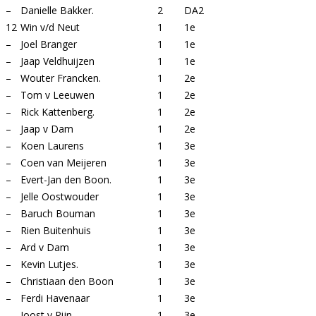
–
Danielle Bakker.
2
DA2
12
Win v/d Neut
1
1e
–
Joel Branger
1
1e
–
Jaap Veldhuijzen
1
1e
–
Wouter Francken.
1
2e
–
Tom v Leeuwen
1
2e
–
Rick Kattenberg.
1
2e
–
Jaap v Dam
1
2e
–
Koen Laurens
1
3e
–
Coen van Meijeren
1
3e
–
Evert-Jan den Boon.
1
3e
–
Jelle Oostwouder
1
3e
–
Baruch Bouman
1
3e
–
Rien Buitenhuis
1
3e
–
Ard v Dam
1
3e
–
Kevin Lutjes.
1
3e
–
Christiaan den Boon
1
3e
–
Ferdi Havenaar
1
3e
–
Joost v Rijn
1
3e