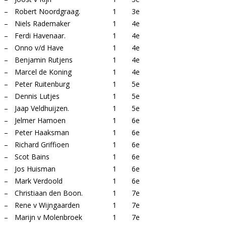
–
Robert Noordgraag.
1
3e
–
Niels Rademaker
1
4e
–
Ferdi Havenaar.
1
4e
–
Onno v/d Have
1
4e
–
Benjamin Rutjens
1
4e
–
Marcel de Koning
1
4e
–
Peter Ruitenburg
1
5e
–
Dennis Lutjes
1
5e
–
Jaap Veldhuijzen.
1
5e
–
Jelmer Hamoen
1
6e
–
Peter Haaksman
1
6e
–
Richard Griffioen
1
6e
–
Scot Bains
1
6e
–
Jos Huisman
1
6e
–
Mark Verdoold
1
6e
–
Christiaan den Boon.
1
7e
–
Rene v Wijngaarden
1
7e
–
Marijn v Molenbroek
1
7e