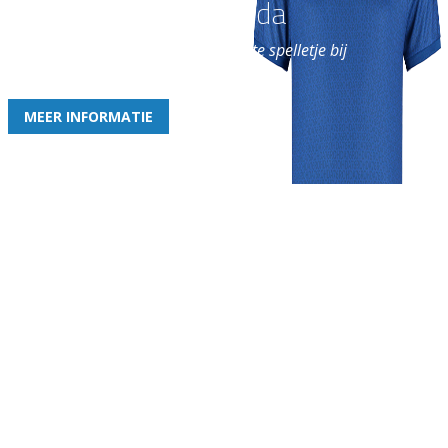
Word nu lid van Rohda
en geniet iedere week van het leukste spelletje bij
de leukste club!
MEER INFORMATIE
Gezellige zaterdagvereniging in Bodegraven. Het eerste elftal bij
de heren komt uit in de vierde klasse.
Club
Roosters
Overige