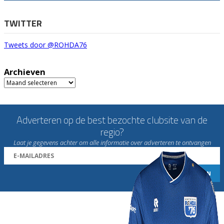
TWITTER
Tweets door @ROHDA76
Archieven
Archieven
Adverteren op de best bezochte clubsite van de
regio?
Laat je gegevens achter om alle informatie over adverteren te ontvangen