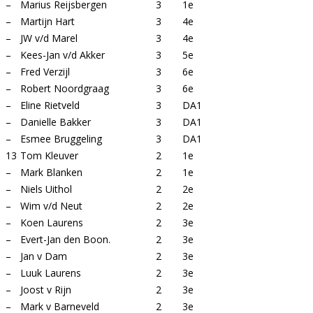
–
Marius Reijsbergen
3
1e
–
Martijn Hart
3
4e
–
JW v/d Marel
3
4e
–
Kees-Jan v/d Akker
3
5e
–
Fred Verzijl
3
6e
–
Robert Noordgraag
3
6e
–
Eline Rietveld
3
DA1
–
Danielle Bakker
3
DA1
–
Esmee Bruggeling
3
DA1
13
Tom Kleuver
2
1e
–
Mark Blanken
2
1e
–
Niels Uithol
2
2e
–
Wim v/d Neut
2
2e
–
Koen Laurens
2
3e
–
Evert-Jan den Boon.
2
3e
–
Jan v Dam
2
3e
–
Luuk Laurens
2
3e
–
Joost v Rijn
2
3e
–
Mark v Barneveld
2
3e