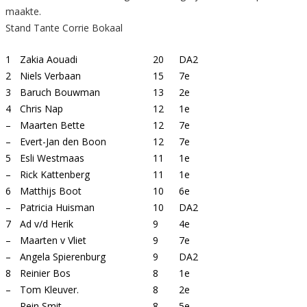
maakte.
Stand Tante Corrie Bokaal
1
Zakia Aouadi
20
DA2
2
Niels Verbaan
15
7e
3
Baruch Bouwman
13
2e
4
Chris Nap
12
1e
–
Maarten Bette
12
7e
–
Evert-Jan den Boon
12
7e
5
Esli Westmaas
11
1e
–
Rick Kattenberg
11
1e
6
Matthijs Boot
10
6e
–
Patricia Huisman
10
DA2
7
Ad v/d Herik
9
4e
–
Maarten v Vliet
9
7e
–
Angela Spierenburg
9
DA2
8
Reinier Bos
8
1e
–
Tom Kleuver.
8
2e
–
Rein Smit
8
5e