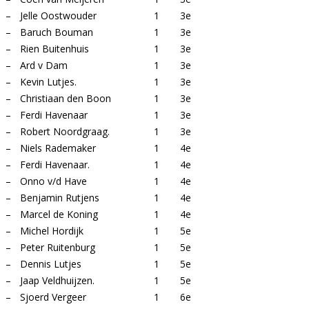
–
Jelle Oostwouder
1
3e
–
Baruch Bouman
1
3e
–
Rien Buitenhuis
1
3e
–
Ard v Dam
1
3e
–
Kevin Lutjes.
1
3e
–
Christiaan den Boon
1
3e
–
Ferdi Havenaar
1
3e
–
Robert Noordgraag.
1
3e
–
Niels Rademaker
1
4e
–
Ferdi Havenaar.
1
4e
–
Onno v/d Have
1
4e
–
Benjamin Rutjens
1
4e
–
Marcel de Koning
1
4e
–
Michel Hordijk
1
5e
–
Peter Ruitenburg
1
5e
–
Dennis Lutjes
1
5e
–
Jaap Veldhuijzen.
1
5e
–
Sjoerd Vergeer
1
6e