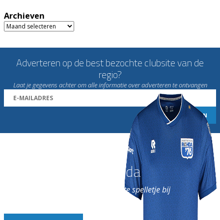
Archieven
Archieven
Adverteren op de best bezochte clubsite van de
regio?
Laat je gegevens achter om alle informatie over adverteren te ontvangen
Word nu lid van Rohda
en geniet iedere week van het leukste spelletje bij
de leukste club!