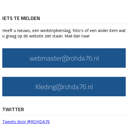
IETS TE MELDEN
Heeft u nieuws, een wedstrijdverslag, foto's of een ander item wat
u graag op de website ziet staan. Mail dan naar
webmaster@rohda76.nl
Kleding@rohda76.nl
TWITTER
Tweets door @ROHDA76