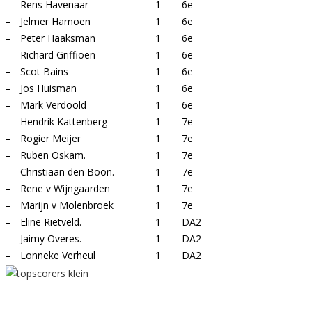
–
Rens Havenaar
1
6e
–
Jelmer Hamoen
1
6e
–
Peter Haaksman
1
6e
–
Richard Griffioen
1
6e
–
Scot Bains
1
6e
–
Jos Huisman
1
6e
–
Mark Verdoold
1
6e
–
Hendrik Kattenberg
1
7e
–
Rogier Meijer
1
7e
–
Ruben Oskam.
1
7e
–
Christiaan den Boon.
1
7e
–
Rene v Wijngaarden
1
7e
–
Marijn v Molenbroek
1
7e
–
Eline Rietveld.
1
DA2
–
Jaimy Overes.
1
DA2
–
Lonneke Verheul
1
DA2