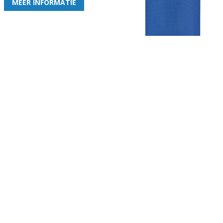
MEER INFORMATIE
Gezellige zaterdagvereniging in Bodegraven. Het eerste elftal bij
de heren komt uit in de vierde klasse.
Club
Roosters
Overige
Algemene
Speeldagenkalender
Alcoholrichtlijn
informatie
Bardienst
In de media
Bestuur &
Schoonmaakrooster
Diverse