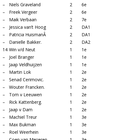
–
Niels Graveland
2
6e
–
Freek Vergeer
2
6e
–
Maik Verbaan
2
7e
–
Jessica van’t Hoog
2
DA1
–
Patricia HuismanÂ
2
DA1
–
Danielle Bakker.
2
DA2
14
Win v/d Neut
1
1e
–
Joel Branger
1
1e
–
Jaap Veldhuijzen
1
1e
–
Martin Lok
1
2e
–
Senad Cerimovic.
1
2e
–
Wouter Francken.
1
2e
–
Tom v Leeuwen
1
2e
–
Rick Kattenberg.
1
2e
–
Jaap v Dam
1
2e
–
Machiel Treur
1
3e
–
Max Bukman
1
3e
–
Roel Weerhein
1
3e
–
Coen van Meijeren
1
3e