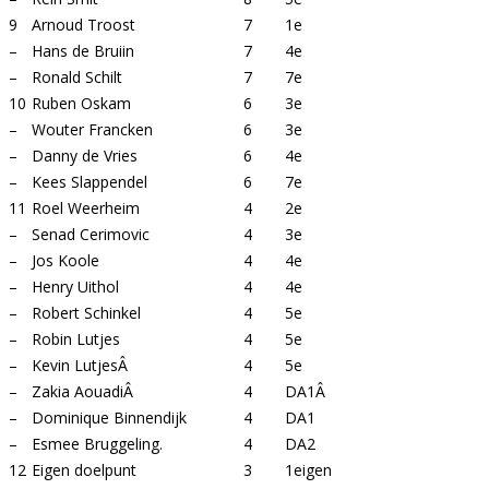
9
Arnoud Troost
7
1e
–
Hans de Bruiin
7
4e
–
Ronald Schilt
7
7e
10
Ruben Oskam
6
3e
–
Wouter Francken
6
3e
–
Danny de Vries
6
4e
–
Kees Slappendel
6
7e
11
Roel Weerheim
4
2e
–
Senad Cerimovic
4
3e
–
Jos Koole
4
4e
–
Henry Uithol
4
4e
–
Robert Schinkel
4
5e
–
Robin Lutjes
4
5e
–
Kevin LutjesÂ
4
5e
–
Zakia AouadiÂ
4
DA1Â
–
Dominique Binnendijk
4
DA1
–
Esmee Bruggeling.
4
DA2
12
Eigen doelpunt
3
1eigen