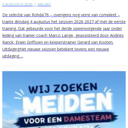
5 AUGUSTUS 2026
|
NIEUWS
De selectie van Rohda’76 – overigens nog verre van compleet –
trapte dinsdag 4 augustus het seizoen 2026-2027 af met de eerste
training. Dat gebeurde voor het derde opeenvolgende jaar onder
leiding van trainer-coach Marco Lange, geassisteerd door Andries
Ranck, Erwin Griffioen en keeperstrainer Gerard van Kooten.
UitdagingHet nieuwe seizoen betekent tevens een nieuwe
uitdaging….