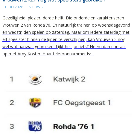
31 JULI 2026
|
NIEUWS
Gezelligheid, plezier, derde helft. Die onderdelen karakteriseren
Vrouwen 2 van Rohda’76. En natuurlijk trainen op woensdagavond
en wedstrijden spelen op zaterdag. Maar om iedere zaterdag met
elf speelster binnen de lijnen te verschijnen, kan Vrouwen 2 nog
wel wat aanwas gebruiken. Lijkt het jou iets? Neem dan contact
op met Amy Koster. Haar telefoonnummer is:…