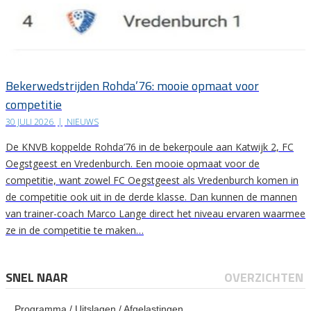
Bekerwedstrijden Rohda’76: mooie opmaat voor
competitie
30 JULI 2026
|
NIEUWS
De KNVB koppelde Rohda’76 in de bekerpoule aan Katwijk 2, FC
Oegstgeest en Vredenburch. Een mooie opmaat voor de
competitie, want zowel FC Oegstgeest als Vredenburch komen in
de competitie ook uit in de derde klasse. Dan kunnen de mannen
van trainer-coach Marco Lange direct het niveau ervaren waarmee
ze in de competitie te maken…
SNEL NAAR
OVERZICHTEN
Programma / Uitslagen / Afgelastingen