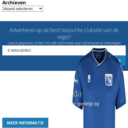
Archieven
Archieven
Adverteren op de best bezochte clubsite van de
regio?
Laat je gegevens achter om alle informatie over adverteren te ontvangen
Word nu lid van Rohda
en geniet iedere week van het leukste spelletje bij
de leukste club!
MEER INFORMATIE