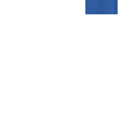
Gezellige zaterdagvereniging in Bodegraven. Het eerste elftal bij
de heren komt uit in de vierde klasse.
Club
Roosters
Overige
Algemene
Speeldagenkalender
Alcoholrichtlijn
informatie
Bardienst
In de media
Bestuur &
Schoonmaakrooster
Diverse
Commissies
kleedkamers
links