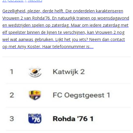
31 JULI 2026
|
NIEUWS
Gezelligheid, plezier, derde helft. Die onderdelen karakteriseren
Vrouwen 2 van Rohda’76. En natuurlijk trainen op woensdagavond
en wedstrijden spelen op zaterdag. Maar om iedere zaterdag met
elf speelster binnen de lijnen te verschijnen, kan Vrouwen 2 nog
wel wat aanwas gebruiken. Lijkt het jou iets? Neem dan contact
op met Amy Koster. Haar telefoonnummer is:…