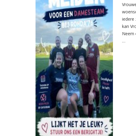
Vrouwe
woensd
iedere 
kan Vr
Neem d
…