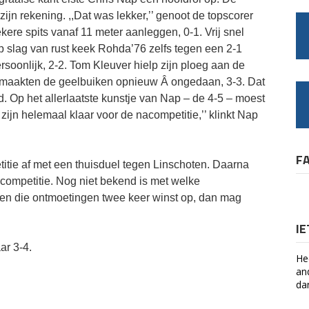
zijn rekening. ,,Dat was lekker,’’ genoot de topscorer
kere spits vanaf 11 meter aanleggen, 0-1. Vrij snel
Op slag van rust keek Rohda’76 zelfs tegen een 2-1
soonlijk, 2-2. Tom Kleuver hielp zijn ploeg aan de
d maakten de geelbuiken opnieuw Â ongedaan, 3-3. Dat
. Op het allerlaatste kunstje van Nap – de 4-5 – moest
zijn helemaal klaar voor de nacompetitie,’’ klinkt Nap
F
itie af met een thuisduel tegen Linschoten. Daarna
competitie. Nog niet bekend is met welke
ren die ontmoetingen twee keer winst op, dan mag
I
ar 3-4.
He
an
da