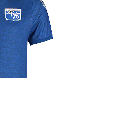
rige
lrichtlijn
 media
se links