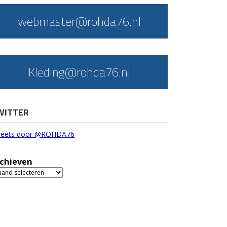
webmaster@rohda76.nl
Kleding@rohda76.nl
WITTER
eets door @ROHDA76
chieven
chieven