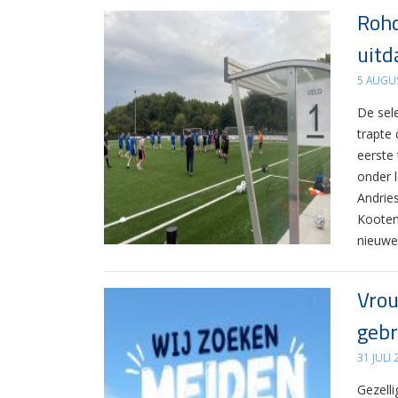
Rohd
uitd
5 AUGU
De sel
trapte
eerste
onder 
Andrie
Kooten
nieuwe
Vrou
gebr
31 JULI
Gezelli