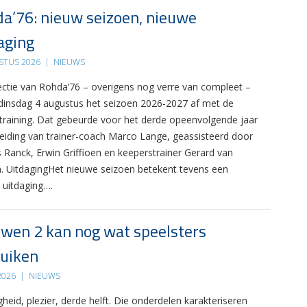
a’76: nieuw seizoen, nieuwe
aging
STUS 2026
|
NIEUWS
ectie van Rohda’76 – overigens nog verre van compleet –
 dinsdag 4 augustus het seizoen 2026-2027 af met de
 training. Dat gebeurde voor het derde opeenvolgende jaar
leiding van trainer-coach Marco Lange, geassisteerd door
s Ranck, Erwin Griffioen en keeperstrainer Gerard van
. UitdagingHet nieuwe seizoen betekent tevens een
 uitdaging….
wen 2 kan nog wat speelsters
uiken
 2026
|
NIEUWS
gheid, plezier, derde helft. Die onderdelen karakteriseren