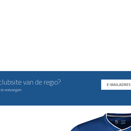
lubsite van de regio?
n te ontvangen