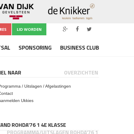
RES
LID WORDEN
TSAL
SPONSORING
BUSINESS CLUB
NEL NAAR
OVERZICHTEN
Programma / Uitslagen / Afgelastingen
Contact
Aanmelden Ukkies
AND ROHDA'76 1 4E KLASSE
PROGRAMMA/UITSLAGEN ROHDA'76 1