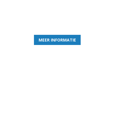
Word nu lid van Rohda
en geniet iedere week van het leukste spelletje bi
MEER INFORMATIE
Gezellige zaterdagvereniging in Bodegraven.