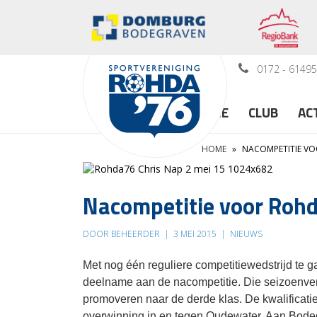
0172 - 6149
HOME
CLUB
AC
HOME
»
NACOMPETITIE VO
Nacompetitie voor Roh
DOOR BEHEERDER
|
3 MEI 2015
|
NIEUWS
Met nog één reguliere competitiewedstrijd te 
deelname aan de nacompetitie. Die seizoenver
promoveren naar de derde klas. De kwalificati
overwinning in en tegen Oudewater. Aan Bodeg