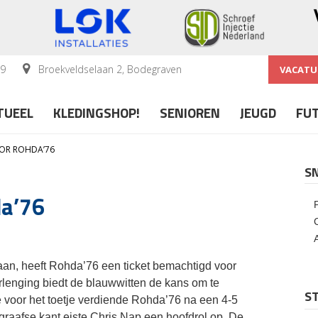
59
Broekveldselaan 2, Bodegraven
VACATU
TUEEL
KLEDINGSHOP!
SENIOREN
JEUGD
FU
OR ROHDA’76
S
da’76
gaan, heeft Rohda’76 een ticket bemachtigd voor
lenging biedt de blauwwitten de kans om te
ST
e voor het toetje verdiende Rohda’76 na een 4-5
raafse kant eiste Chris Nap een hoofdrol op. De