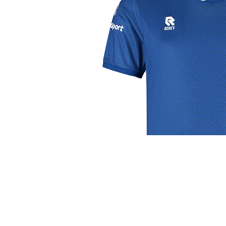
j de leukste club!
Club
Roosters
Ove
Algemene informatie
Speeldagenkalender
Alcoho
Bestuur & Commissies
Bardienst
In de
Vacatures
Schoonmaakrooster
Diver