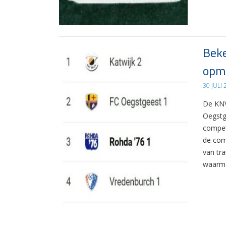
Beke
opma
30 JULI
De KNV
Oegstg
compet
de com
van tr
waarme