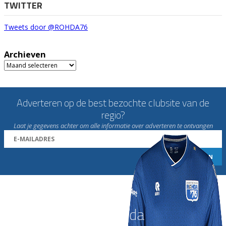
TWITTER
Tweets door @ROHDA76
Archieven
Archieven
Adverteren op de best bezochte clubsite van de
regio?
Laat je gegevens achter om alle informatie over adverteren te ontvangen
Word nu lid van Rohda