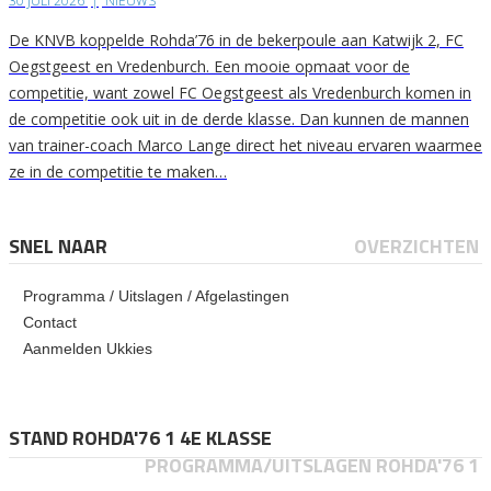
30 JULI 2026
|
NIEUWS
De KNVB koppelde Rohda’76 in de bekerpoule aan Katwijk 2, FC
Oegstgeest en Vredenburch. Een mooie opmaat voor de
competitie, want zowel FC Oegstgeest als Vredenburch komen in
de competitie ook uit in de derde klasse. Dan kunnen de mannen
van trainer-coach Marco Lange direct het niveau ervaren waarmee
ze in de competitie te maken…
SNEL NAAR
OVERZICHTEN
Programma / Uitslagen / Afgelastingen
Contact
Aanmelden Ukkies
STAND ROHDA'76 1 4E KLASSE
PROGRAMMA/UITSLAGEN ROHDA'76 1