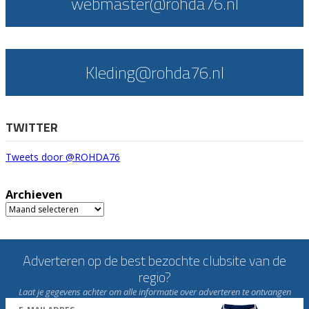
webmaster@rohda76.nl
Kleding@rohda76.nl
TWITTER
Tweets door @ROHDA76
Archieven
Archieven
Adverteren op de best bezochte clubsite van de
regio?
Laat je gegevens achter om alle informatie over adverteren te ontvangen