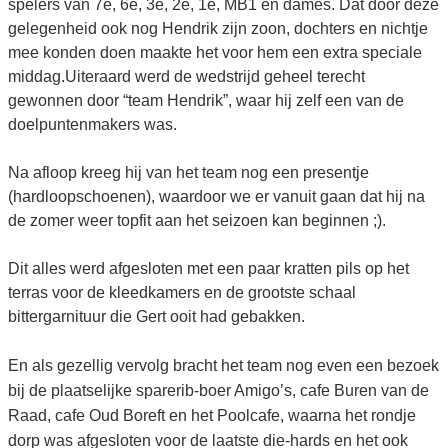
spelers van 7e, 6e, 3e, 2e, 1e, MB1 en dames. Dat door deze
gelegenheid ook nog Hendrik zijn zoon, dochters en nichtje
mee konden doen maakte het voor hem een extra speciale
middag.Uiteraard werd de wedstrijd geheel terecht
gewonnen door “team Hendrik”, waar hij zelf een van de
doelpuntenmakers was.
Na afloop kreeg hij van het team nog een presentje
(hardloopschoenen), waardoor we er vanuit gaan dat hij na
de zomer weer topfit aan het seizoen kan beginnen ;).
Dit alles werd afgesloten met een paar kratten pils op het
terras voor de kleedkamers en de grootste schaal
bittergarnituur die Gert ooit had gebakken.
En als gezellig vervolg bracht het team nog even een bezoek
bij de plaatselijke sparerib-boer Amigo’s, cafe Buren van de
Raad, cafe Oud Boreft en het Poolcafe, waarna het rondje
dorp was afgesloten voor de laatste die-hards en het ook