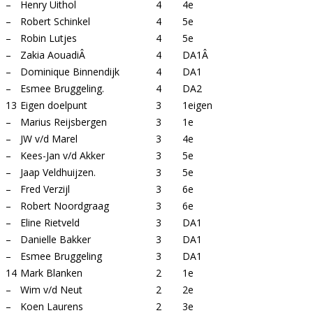
–
Henry Uithol
4
4e
–
Robert Schinkel
4
5e
–
Robin Lutjes
4
5e
–
Zakia AouadiÂ
4
DA1Â
–
Dominique Binnendijk
4
DA1
–
Esmee Bruggeling.
4
DA2
13
Eigen doelpunt
3
1eigen
–
Marius Reijsbergen
3
1e
–
JW v/d Marel
3
4e
–
Kees-Jan v/d Akker
3
5e
–
Jaap Veldhuijzen.
3
5e
–
Fred Verzijl
3
6e
–
Robert Noordgraag
3
6e
–
Eline Rietveld
3
DA1
–
Danielle Bakker
3
DA1
–
Esmee Bruggeling
3
DA1
14
Mark Blanken
2
1e
–
Wim v/d Neut
2
2e
–
Koen Laurens
2
3e