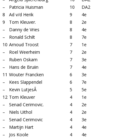
–
Patricia Huisman
10
DA2
8
Ad v/d Herik
9
4e
9
Tom Kleuver.
8
2e
–
Danny de Vries
8
4e
–
Ronald Schilt
8
7e
10
Arnoud Troost
7
1e
–
Roel Weerheim
7
2e
–
Ruben Oskam
7
3e
–
Hans de Bruiin
7
4e
11
Wouter Francken
6
3e
–
Kees Slappendel
6
7e
–
Kevin LutjesÂ
5
5e
12
Tom Kleuver
4
1e
–
Senad Cerimovic.
4
2e
–
Niels Uithol
4
2e
–
Senad Cerimovic
4
3e
–
Martijn Hart
4
4e
–
Jos Koole
4
4e