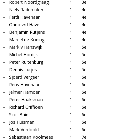
–
Robert Noordgraag.
1
3e
–
Niels Rademaker
1
4e
–
Ferdi Havenaar.
1
4e
–
Onno v/d Have
1
4e
–
Benjamin Rutjens
1
4e
–
Marcel de Koning
1
4e
–
Mark v Hanswijk
1
5e
–
Michel Hordijk
1
5e
–
Peter Ruitenburg
1
5e
–
Dennis Lutjes
1
5e
–
Sjoerd Vergeer
1
6e
–
Rens Havenaar
1
6e
–
Jelmer Hamoen
1
6e
–
Peter Haaksman
1
6e
–
Richard Griffioen
1
6e
–
Scot Bains
1
6e
–
Jos Huisman
1
6e
–
Mark Verdoold
1
6e
–
Sebastiaan Koolmees
1
7e