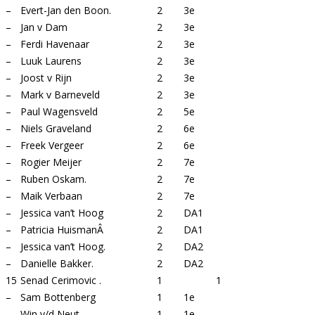
–
Evert-Jan den Boon.
2
3e
–
Jan v Dam
2
3e
–
Ferdi Havenaar
2
3e
–
Luuk Laurens
2
3e
–
Joost v Rijn
2
3e
–
Mark v Barneveld
2
3e
–
Paul Wagensveld
2
5e
–
Niels Graveland
2
6e
–
Freek Vergeer
2
6e
–
Rogier Meijer
2
7e
–
Ruben Oskam.
2
7e
–
Maik Verbaan
2
7e
–
Jessica van’t Hoog
2
DA1
–
Patricia HuismanÂ
2
DA1
–
Jessica van’t Hoog.
2
DA2
–
Danielle Bakker.
2
DA2
15
Senad Cerimovic .
1
1
–
Sam Bottenberg
1
1e
–
Win v/d Neut
1
1e