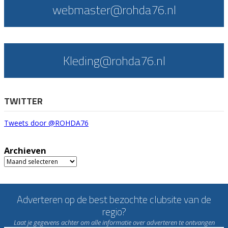
webmaster@rohda76.nl
Kleding@rohda76.nl
TWITTER
Tweets door @ROHDA76
Archieven
Archieven
Adverteren op de best bezochte clubsite van de
regio?
Laat je gegevens achter om alle informatie over adverteren te ontvangen