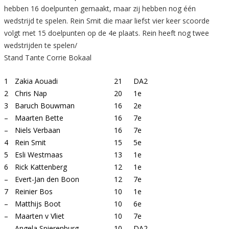
hebben 16 doelpunten gemaakt, maar zij hebben nog één
wedstrijd te spelen. Rein Smit die maar liefst vier keer scoorde
volgt met 15 doelpunten op de 4e plaats. Rein heeft nog twee
wedstrijden te spelen/
Stand Tante Corrie Bokaal
1
Zakia Aouadi
21
DA2
2
Chris Nap
20
1e
3
Baruch Bouwman
16
2e
–
Maarten Bette
16
7e
–
Niels Verbaan
16
7e
4
Rein Smit
15
5e
5
Esli Westmaas
13
1e
6
Rick Kattenberg
12
1e
–
Evert-Jan den Boon
12
7e
7
Reinier Bos
10
1e
–
Matthijs Boot
10
6e
–
Maarten v Vliet
10
7e
–
Angela Spierenburg
10
DA2