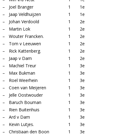
–
Joel Branger
1
1e
–
Jaap Veldhuijzen
1
1e
–
Johan Verdoold
1
2e
–
Martin Lok
1
2e
–
Wouter Francken.
1
2e
–
Tom v Leeuwen
1
2e
–
Rick Kattenberg.
1
2e
–
Jaap v Dam
1
2e
–
Machiel Treur
1
3e
–
Max Bukman
1
3e
–
Roel Weerhein
1
3e
–
Coen van Meijeren
1
3e
–
Jelle Oostwouder
1
3e
–
Baruch Bouman
1
3e
–
Rien Buitenhuis
1
3e
–
Ard v Dam
1
3e
–
Kevin Lutjes.
1
3e
–
Christiaan den Boon
1
3e