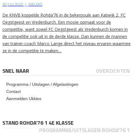
30 JULI 2026
|
NIEUWS
De KNVB koppelde Rohda’76 in de bekerpoule aan Katwijk 2, FC
Oegstgeest en Vredenburch. Een mooie opmaat voor de
competitie, want zowel FC Oegstgeest als Vredenburch komen in
de competitie ook uit in de derde klasse. Dan kunnen de mannen
van trainer-coach Marco Lange direct het niveau ervaren waarmee
ze in de competitie te maken…
SNEL NAAR
OVERZICHTEN
Programma / Uitslagen / Afgelastingen
Contact
Aanmelden Ukkies
STAND ROHDA'76 1 4E KLASSE
PROGRAMMA/UITSLAGEN ROHDA'76 1