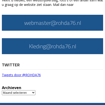
Heeft u nieuws, een wedstrijdverslag, foto's of een ander item wat
u graag op de website ziet staan. Mail dan naar
webmaster@rohda76.nl
Kleding@rohda76.nl
TWITTER
Tweets door @ROHDA76
Archieven
Archieven