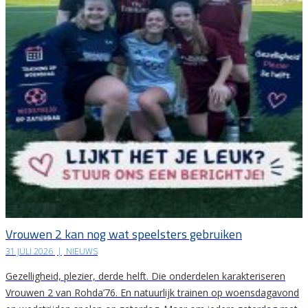
Vrouwen 2 kan nog wat speelsters gebruiken
31 JULI 2026
|
NIEUWS
Gezelligheid, plezier, derde helft. Die onderdelen karakteriseren
Vrouwen 2 van Rohda’76. En natuurlijk trainen op woensdagavond