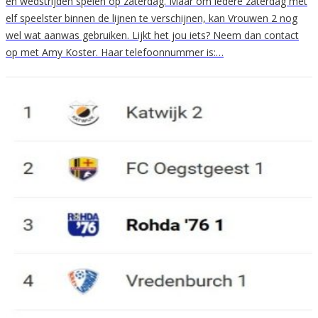
en wedstrijden spelen op zaterdag. Maar om iedere zaterdag met
elf speelster binnen de lijnen te verschijnen, kan Vrouwen 2 nog
wel wat aanwas gebruiken. Lijkt het jou iets? Neem dan contact
op met Amy Koster. Haar telefoonnummer is:…