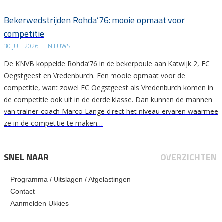
Bekerwedstrijden Rohda’76: mooie opmaat voor
competitie
30 JULI 2026
|
NIEUWS
De KNVB koppelde Rohda’76 in de bekerpoule aan Katwijk 2, FC
Oegstgeest en Vredenburch. Een mooie opmaat voor de
competitie, want zowel FC Oegstgeest als Vredenburch komen in
de competitie ook uit in de derde klasse. Dan kunnen de mannen
van trainer-coach Marco Lange direct het niveau ervaren waarmee
ze in de competitie te maken…
SNEL NAAR
OVERZICHTEN
Programma / Uitslagen / Afgelastingen
Contact
Aanmelden Ukkies