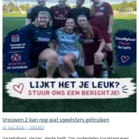
Vrouwen 2 kan nog wat speelsters gebruiken
31 JULI 2026
|
NIEUWS
Gezelligheid, plezier, derde helft. Die onderdelen karakteriseren