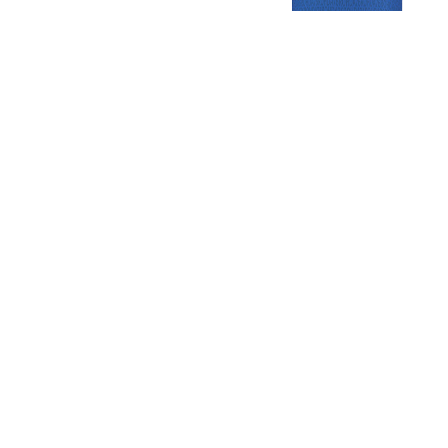
Gezellige zaterdagvereniging in Bodegraven. Het eerste elftal bij
de heren komt uit in de vierde klasse.
Club
Roosters
Overige
Algemene
Speeldagenkalender
Alcoholrichtlijn
informatie
Bardienst
In de media
Bestuur &
Schoonmaakrooster
Diverse
Commissies
kleedkamers
links
Vacatures
Klaverjassen
Privacyverklaring