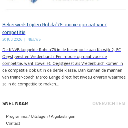
Bekerwedstrijden Rohda’76: mooie opmaat voor
competitie
30 JULI 2026
|
NIEUWS
De KNVB koppelde Rohda’76 in de bekerpoule aan Katwijk 2, FC
Oegstgeest en Vredenburch. Een mooie opmaat voor de
competitie, want zowel FC Oegstgeest als Vredenburch komen in
de competitie ook uit in de derde klasse. Dan kunnen de mannen
van trainer-coach Marco Lange direct het niveau ervaren waarmee
ze in de competitie te maken…
SNEL NAAR
OVERZICHTEN
Programma / Uitslagen / Afgelastingen
Contact