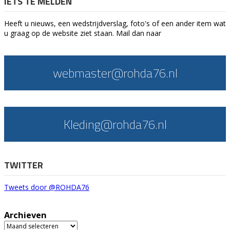
IETS TE MELDEN
Heeft u nieuws, een wedstrijdverslag, foto's of een ander item wat
u graag op de website ziet staan. Mail dan naar
webmaster@rohda76.nl
Kleding@rohda76.nl
TWITTER
Tweets door @ROHDA76
Archieven
Archieven