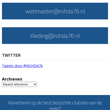
webmaster@rohda76.nl
Kleding@rohda76.nl
TWITTER
Tweets door @ROHDA76
Archieven
Archieven
Adverteren op de best bezochte clubsite van de
regio?