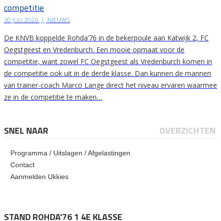
competitie
30 JULI 2026
|
NIEUWS
De KNVB koppelde Rohda’76 in de bekerpoule aan Katwijk 2, FC
Oegstgeest en Vredenburch. Een mooie opmaat voor de
competitie, want zowel FC Oegstgeest als Vredenburch komen in
de competitie ook uit in de derde klasse. Dan kunnen de mannen
van trainer-coach Marco Lange direct het niveau ervaren waarmee
ze in de competitie te maken…
SNEL NAAR
OVERZICHTEN
Programma / Uitslagen / Afgelastingen
Contact
Aanmelden Ukkies
STAND ROHDA'76 1 4E KLASSE