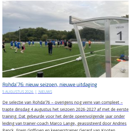
Rohda’76: nieuw seizoen, nieuwe uitdaging
5 AUGUSTUS 2026
|
NIEUWS
De selectie van Rohda’76 – overigens nog verre van compleet –
trapte dinsdag 4 augustus het seizoen 2026-2027 af met de eerste
training. Dat gebeurde voor het derde opeenvolgende jaar onder
leiding van trainer-coach Marco Lange, geassisteerd door Andries
Ranck, Erwin Griffioen en keeperstrainer Gerard van Kooten.