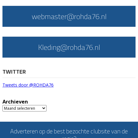
webmaster@rohda76.nl
Kleding@rohda76.nl
TWITTER
Tweets door @ROHDA76
Archieven
Archieven
Adverteren op de best bezochte clubsite van de