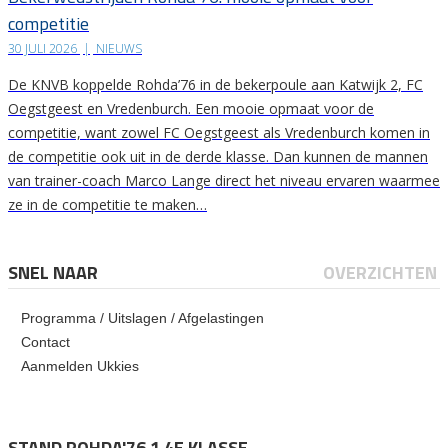
competitie
30 JULI 2026
|
NIEUWS
De KNVB koppelde Rohda’76 in de bekerpoule aan Katwijk 2, FC
Oegstgeest en Vredenburch. Een mooie opmaat voor de
competitie, want zowel FC Oegstgeest als Vredenburch komen in
de competitie ook uit in de derde klasse. Dan kunnen de mannen
van trainer-coach Marco Lange direct het niveau ervaren waarmee
ze in de competitie te maken…
SNEL NAAR
OVERZICHTEN
Programma / Uitslagen / Afgelastingen
Contact
Aanmelden Ukkies
STAND ROHDA'76 1 4E KLASSE