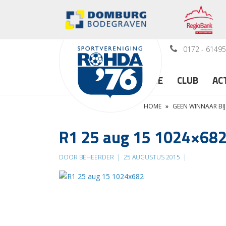
0172 - 6149
HOME
CLUB
AC
HOME
»
GEEN WINNAAR BIJ
R1 25 aug 15 1024×68
DOOR BEHEERDER
|
25 AUGUSTUS 2015
|