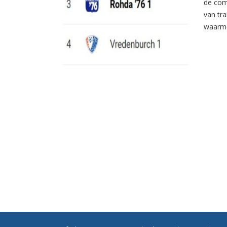
de com
van tr
waarme