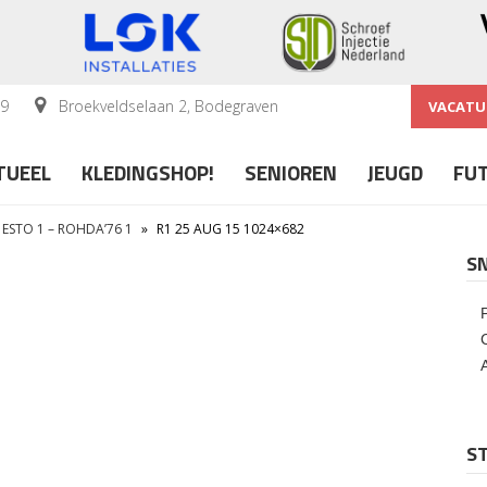
59
Broekveldselaan 2, Bodegraven
VACATU
TUEEL
KLEDINGSHOP!
SENIOREN
JEUGD
FU
 ESTO 1 – ROHDA’76 1
»
R1 25 AUG 15 1024×682
S
2
ST