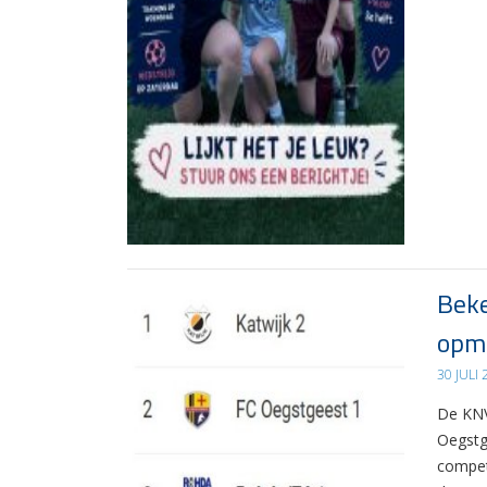
Beke
opma
30 JULI
De KNV
Oegstg
compet