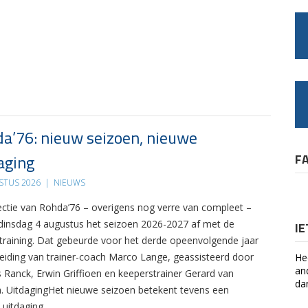
a’76: nieuw seizoen, nieuwe
aging
F
STUS 2026
|
NIEUWS
ectie van Rohda’76 – overigens nog verre van compleet –
 dinsdag 4 augustus het seizoen 2026-2027 af met de
I
 training. Dat gebeurde voor het derde opeenvolgende jaar
leiding van trainer-coach Marco Lange, geassisteerd door
He
an
s Ranck, Erwin Griffioen en keeperstrainer Gerard van
da
. UitdagingHet nieuwe seizoen betekent tevens een
 uitdaging….