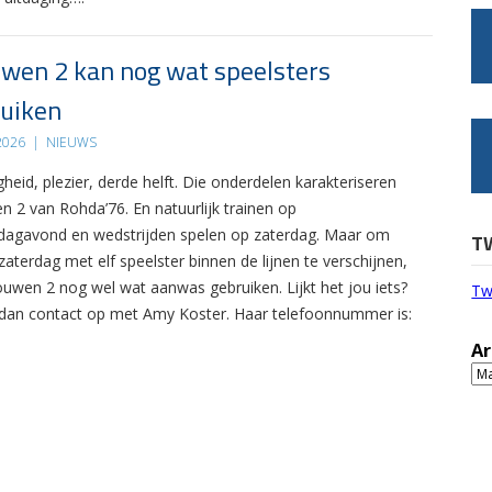
wen 2 kan nog wat speelsters
uiken
 2026
|
NIEUWS
gheid, plezier, derde helft. Die onderdelen karakteriseren
n 2 van Rohda’76. En natuurlijk trainen op
agavond en wedstrijden spelen op zaterdag. Maar om
T
zaterdag met elf speelster binnen de lijnen te verschijnen,
ouwen 2 nog wel wat aanwas gebruiken. Lijkt het jou iets?
Tw
an contact op met Amy Koster. Haar telefoonnummer is:
Ar
Ar