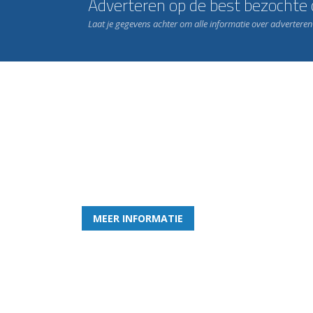
Adverteren op de best bezochte c
Laat je gegevens achter om alle informatie over advertere
Word nu lid van Rohda
en geniet iedere week van het leukste spelletje bi
MEER INFORMATIE