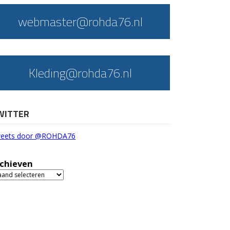
webmaster@rohda76.nl
Kleding@rohda76.nl
WITTER
eets door @ROHDA76
chieven
chieven