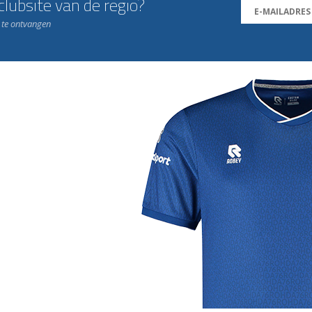
lubsite van de regio?
n te ontvangen
j de leukste club!