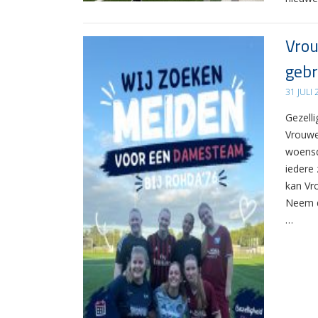
Vrou
gebr
31 JULI
Gezelli
Vrouwe
woensd
iedere 
kan Vr
Neem d
…