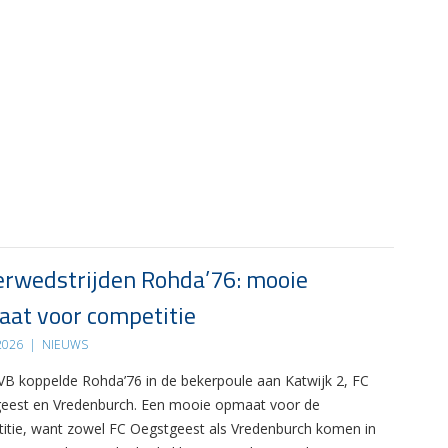
rwedstrijden Rohda’76: mooie
at voor competitie
 2026
|
NIEUWS
B koppelde Rohda’76 in de bekerpoule aan Katwijk 2, FC
eest en Vredenburch. Een mooie opmaat voor de
itie, want zowel FC Oegstgeest als Vredenburch komen in