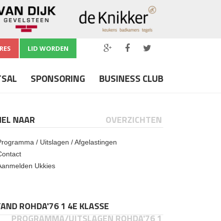
RES
LID WORDEN
TSAL
SPONSORING
BUSINESS CLUB
NEL NAAR
OVERZICHTEN
Programma / Uitslagen / Afgelastingen
Contact
Aanmelden Ukkies
AND ROHDA'76 1 4E KLASSE
PROGRAMMA/UITSLAGEN ROHDA'76 1