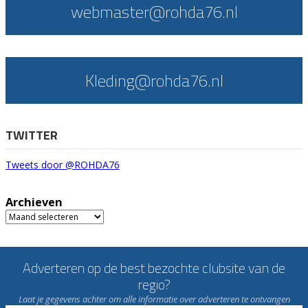
webmaster@rohda76.nl
Kleding@rohda76.nl
TWITTER
Tweets door @ROHDA76
Archieven
Archieven
Adverteren op de best bezochte clubsite van de
regio?
Laat je gegevens achter om alle informatie over adverteren te ontvangen