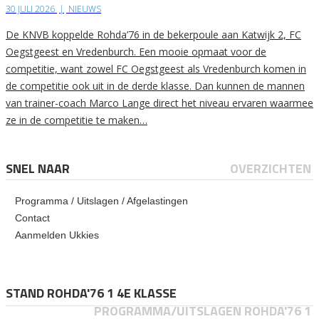
30 JULI 2026
|
NIEUWS
De KNVB koppelde Rohda’76 in de bekerpoule aan Katwijk 2, FC
Oegstgeest en Vredenburch. Een mooie opmaat voor de
competitie, want zowel FC Oegstgeest als Vredenburch komen in
de competitie ook uit in de derde klasse. Dan kunnen de mannen
van trainer-coach Marco Lange direct het niveau ervaren waarmee
ze in de competitie te maken…
SNEL NAAR
OVERZICHTEN
Programma / Uitslagen / Afgelastingen
Contact
Aanmelden Ukkies
STAND ROHDA'76 1 4E KLASSE
PROGRAMMA/UITSLAGEN ROHDA'76 1