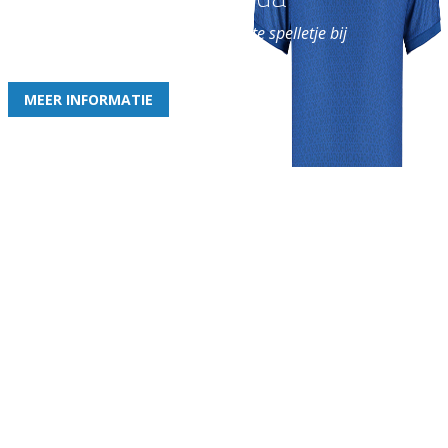
en geniet iedere week van het leukste spelletje bij
de leukste club!
MEER INFORMATIE
Gezellige zaterdagvereniging in Bodegraven. Het eerste elftal bij
de heren komt uit in de vierde klasse.
Club
Roosters
Overige