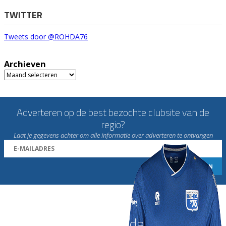
TWITTER
Tweets door @ROHDA76
Archieven
Archieven
Adverteren op de best bezochte clubsite van de
regio?
Laat je gegevens achter om alle informatie over adverteren te ontvangen
Word nu lid van Rohda