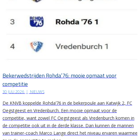
Bekerwedstrijden Rohda’76: mooie opmaat voor
competitie
30 JULI 2026
|
NIEUWS
De KNVB koppelde Rohda’76 in de bekerpoule aan Katwijk 2, FC
Oegstgeest en Vredenburch. Een mooie opmaat voor de
competitie, want zowel FC Oegstgeest als Vredenburch komen in
de competitie ook uit in de derde klasse. Dan kunnen de mannen
van trainer-coach Marco Lange direct het niveau ervaren waarmee