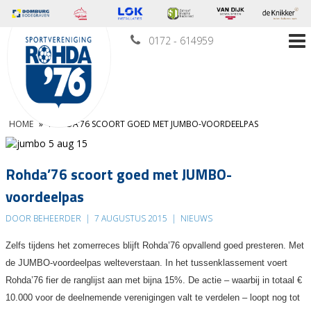
0172 - 614959
HOME
»
ROHDA’76 SCOORT GOED MET JUMBO-VOORDEELPAS
Rohda’76 scoort goed met JUMBO-
voordeelpas
DOOR BEHEERDER
|
7 AUGUSTUS 2015
|
NIEUWS
Zelfs tijdens het zomerreces blijft Rohda’76 opvallend goed presteren. Met
de JUMBO-voordeelpas welteverstaan. In het tussenklassement voert
Rohda’76 fier de ranglijst aan met bijna 15%. De actie – waarbij in totaal €
10.000 voor de deelnemende verenigingen valt te verdelen – loopt nog tot