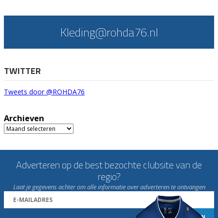
Kleding@rohda76.nl
TWITTER
Tweets door @ROHDA76
Archieven
Archieven
Adverteren op de best bezochte clubsite van de
regio?
Laat je gegevens achter om alle informatie over adverteren te ontvangen