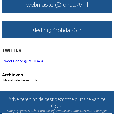
webmaster@rohda76.nl
Kleding@rohda76.nl
TWITTER
Tweets door @ROHDA76
Archieven
Archieven
Adverteren op de best bezochte clubsite van de
regio?
Laat je gegevens achter om alle informatie over adverteren te ontvangen