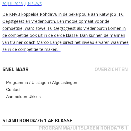
30 JULI 2026
|
NIEUWS
De KNVB koppelde Rohda’76 in de bekerpoule aan Katwijk 2, FC
Oegstgeest en Vredenburch. Een mooie opmaat voor de
competitie, want zowel FC Oegstgeest als Vredenburch komen in
de competitie ook uit in de derde klasse. Dan kunnen de mannen
van trainer-coach Marco Lange direct het niveau ervaren waarmee
ze in de competitie te maken…
SNEL NAAR
OVERZICHTEN
Programma / Uitslagen / Afgelastingen
Contact
Aanmelden Ukkies
STAND ROHDA'76 1 4E KLASSE
PROGRAMMA/UITSLAGEN ROHDA'76 1