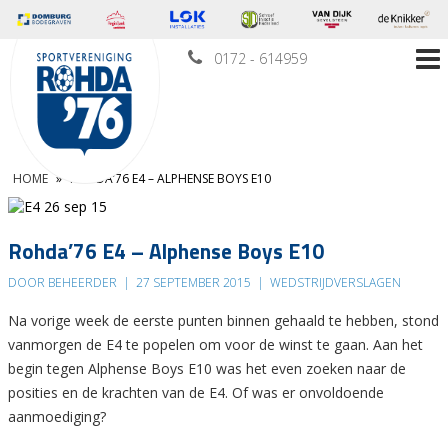
0172 - 614959
HOME
»
ROHDA’76 E4 – ALPHENSE BOYS E10
Rohda’76 E4 – Alphense Boys E10
DOOR BEHEERDER
|
27 SEPTEMBER 2015
|
WEDSTRIJDVERSLAGEN
Na vorige week de eerste punten binnen gehaald te hebben, stond
vanmorgen de E4 te popelen om voor de winst te gaan. Aan het
begin tegen Alphense Boys E10 was het even zoeken naar de
posities en de krachten van de E4. Of was er onvoldoende
aanmoediging?