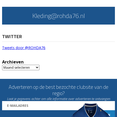
Kleding@rohda76.nl
TWITTER
Tweets door @ROHDA76
Archieven
Archieven
Adverteren op de best bezochte clubsite van de
regio?
Laat je gegevens achter om alle informatie over adverteren te ontvangen