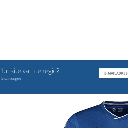
lubsite van de regio?
n te ontvangen