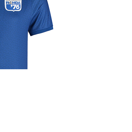
rige
lrichtlijn
 media
se links
cyverklaring