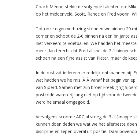
Coach Menno stelde de volgende talenten op: Mike o
op het middenveld; Scott, Ranec en Fred voorin. Wi
Tot onze eigen verbazing stonden we binnen 20 minu
corner en schoot de 2-0 binnen na een briljante as
niet verkeerd te voetballen. We hadden het meeste
meer dan terecht dat Fred al snel de 2-1 binnensch
schoen na een fijne assist van Pieter, maar de ke
In de rust zat iedereen er redelijk ontspannen bij. E
wat hadden we he mis. Â Â Vanaf het begin verliep
van Sjoerd. Samen met zijn broer Freek ging Sjoerd 
postcode waren zij lang niet op tijd voor de tweed
werd helemaal omgegooid.
Vervolgens scoorde ARC al vroeg de 3-1 (knappe sc
kunnen doen deden we wat we het allerbeste doen:
discipline en liepen overal uit positie. Daar bove