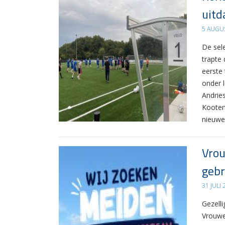
uitd
5 AUGU
De sel
trapte
eerste
onder 
Andrie
Kooten
nieuwe
Vrou
gebr
31 JULI
Gezelli
Vrouwe