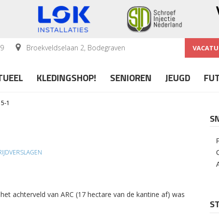
59
Broekveldselaan 2, Bodegraven
VACATU
TUEEL
KLEDINGSHOP!
SENIOREN
JEUGD
FU
 5-1
S
IJDVERSLAGEN
 het achterveld van ARC (17 hectare van de kantine af) was
ST