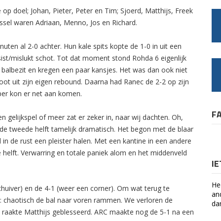
p doel; Johan, Pieter, Peter en Tim; Sjoerd, Matthijs, Freek
ssel waren Adriaan, Menno, Jos en Richard.
ten al 2-0 achter. Hun kale spits kopte de 1-0 in uit een
sist/mislukt schot. Tot dat moment stond Rohda 6 eigenlijk
 balbezit en kregen een paar kansjes. Het was dan ook niet
oot uit zijn eigen rebound. Daarna had Ranec de 2-2 op zijn
eper kon er net aan komen.
F
en gelijkspel of meer zat er zeker in, naar wij dachten. Oh,
 de tweede helft tamelijk dramatisch. Het begon met de blaar
in de rust een pleister halen. Met een kantine in een andere
e helft. Verwarring en totale paniek alom en het middenveld
I
He
huiver) en de 4-1 (weer een corner). Om wat terug te
an
 chaotisch de bal naar voren rammen. We verloren de
da
nop raakte Matthijs geblesseerd. ARC maakte nog de 5-1 na een