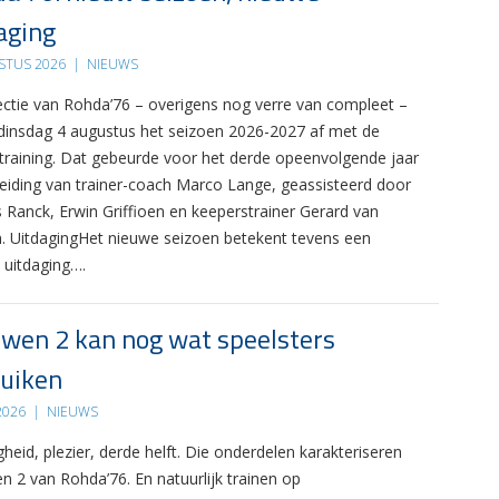
aging
STUS 2026
|
NIEUWS
ectie van Rohda’76 – overigens nog verre van compleet –
 dinsdag 4 augustus het seizoen 2026-2027 af met de
 training. Dat gebeurde voor het derde opeenvolgende jaar
leiding van trainer-coach Marco Lange, geassisteerd door
s Ranck, Erwin Griffioen en keeperstrainer Gerard van
. UitdagingHet nieuwe seizoen betekent tevens een
 uitdaging….
wen 2 kan nog wat speelsters
uiken
 2026
|
NIEUWS
gheid, plezier, derde helft. Die onderdelen karakteriseren
n 2 van Rohda’76. En natuurlijk trainen op