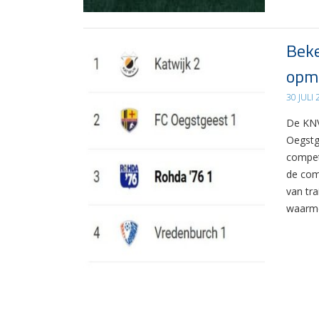
Beke
opma
30 JULI
De KNV
Oegstg
compet
de com
van tr
waarme