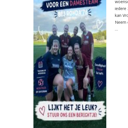
woensd
iedere 
kan Vr
Neem d
…