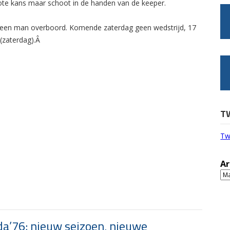
grote kans maar schoot in de handen van de keeper.
 geen man overboord. Komende zaterdag geen wedstrijd, 17
 (zaterdag).Â
T
Tw
Ar
Ar
a’76: nieuw seizoen, nieuwe