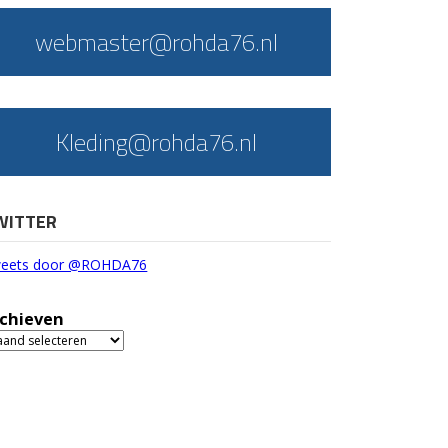
webmaster@rohda76.nl
Kleding@rohda76.nl
WITTER
eets door @ROHDA76
chieven
chieven