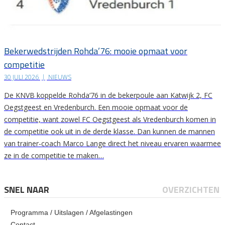
Bekerwedstrijden Rohda’76: mooie opmaat voor
competitie
30 JULI 2026
|
NIEUWS
De KNVB koppelde Rohda’76 in de bekerpoule aan Katwijk 2, FC
Oegstgeest en Vredenburch. Een mooie opmaat voor de
competitie, want zowel FC Oegstgeest als Vredenburch komen in
de competitie ook uit in de derde klasse. Dan kunnen de mannen
van trainer-coach Marco Lange direct het niveau ervaren waarmee
ze in de competitie te maken…
SNEL NAAR
OVERZICHTEN
Programma / Uitslagen / Afgelastingen
Contact