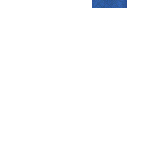
Gezellige zaterdagvereniging in Bodegraven. Het eerste elftal bij
de heren komt uit in de vierde klasse.
Club
Roosters
Overige
Algemene
Speeldagenkalender
Alcoholrichtlijn
informatie
Bardienst
In de media
Bestuur &
Schoonmaakrooster
Diverse
Commissies
kleedkamers
links
Vacatures
Klaverjassen
Privacyverklaring