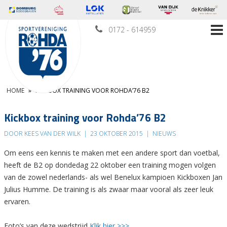
0172 - 614959
HOME
»
KICKBOX TRAINING VOOR ROHDA’76 B2
Kickbox training voor Rohda’76 B2
DOOR KEES VAN DER WILK
|
23 OKTOBER 2015
|
NIEUWS
Om eens een kennis te maken met een andere sport dan voetbal,
heeft de B2 op dondedag 22 oktober een training mogen volgen
van de zowel nederlands- als wel Benelux kampioen Kickboxen Jan
Julius Humme. De training is als zwaar maar vooral als zeer leuk
ervaren.
Foto’s van deze wedstrijd
Klik hier >>>