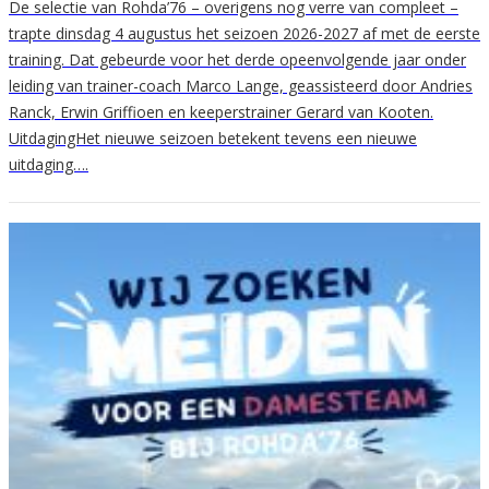
De selectie van Rohda’76 – overigens nog verre van compleet –
trapte dinsdag 4 augustus het seizoen 2026-2027 af met de eerste
training. Dat gebeurde voor het derde opeenvolgende jaar onder
leiding van trainer-coach Marco Lange, geassisteerd door Andries
Ranck, Erwin Griffioen en keeperstrainer Gerard van Kooten.
UitdagingHet nieuwe seizoen betekent tevens een nieuwe
uitdaging….