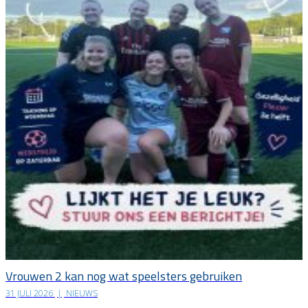
Vrouwen 2 kan nog wat speelsters gebruiken
31 JULI 2026
|
NIEUWS