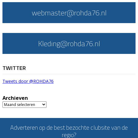
webmaster@rohda76.nl
Kleding@rohda76.nl
TWITTER
Tweets door @ROHDA76
Archieven
Archieven
Adverteren op de best bezochte clubsite van de
regio?