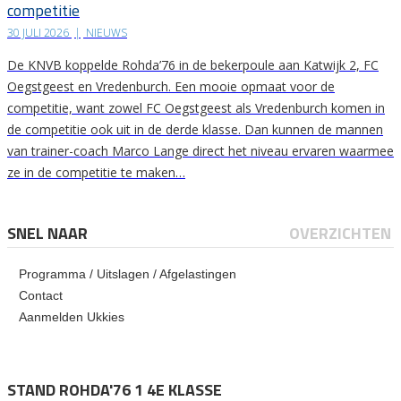
competitie
30 JULI 2026
|
NIEUWS
De KNVB koppelde Rohda’76 in de bekerpoule aan Katwijk 2, FC
Oegstgeest en Vredenburch. Een mooie opmaat voor de
competitie, want zowel FC Oegstgeest als Vredenburch komen in
de competitie ook uit in de derde klasse. Dan kunnen de mannen
van trainer-coach Marco Lange direct het niveau ervaren waarmee
ze in de competitie te maken…
SNEL NAAR
OVERZICHTEN
Programma / Uitslagen / Afgelastingen
Contact
Aanmelden Ukkies
STAND ROHDA'76 1 4E KLASSE