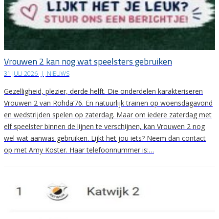
Vrouwen 2 kan nog wat speelsters gebruiken
31 JULI 2026
|
NIEUWS
Gezelligheid, plezier, derde helft. Die onderdelen karakteriseren
Vrouwen 2 van Rohda’76. En natuurlijk trainen op woensdagavond
en wedstrijden spelen op zaterdag. Maar om iedere zaterdag met
elf speelster binnen de lijnen te verschijnen, kan Vrouwen 2 nog
wel wat aanwas gebruiken. Lijkt het jou iets? Neem dan contact
op met Amy Koster. Haar telefoonnummer is:…