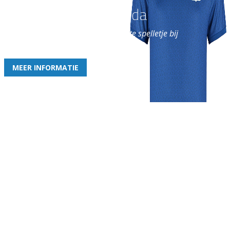
Word nu lid van Rohda
en geniet iedere week van het leukste spelletje bij
de leukste club!
MEER INFORMATIE
Gezellige zaterdagvereniging in Bodegraven. Het eerste elftal bij
de heren komt uit in de vierde klasse.
Club
Roosters
Overige