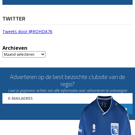
TWITTER
Tweets door @ROHDA76
Archieven
Archieven
Adverteren op de best bezochte clubsite van de
regio?
Laat je gegevens achter om alle informatie over adverteren te ontvangen