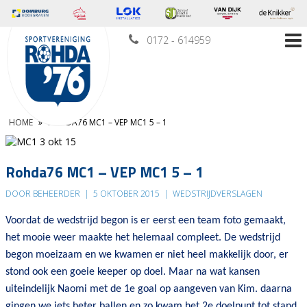
0172 - 614959
HOME
»
ROHDA76 MC1 – VEP MC1 5 – 1
Rohda76 MC1 – VEP MC1 5 – 1
DOOR BEHEERDER
|
5 OKTOBER 2015
|
WEDSTRIJDVERSLAGEN
Voordat de wedstrijd begon is er eerst een team foto gemaakt,
het mooie weer maakte het helemaal compleet. De wedstrijd
begon moeizaam en we kwamen er niet heel makkelijk door, er
stond ook een goeie keeper op doel. Maar na wat kansen
uiteindelijk Naomi met de 1e goal op aangeven van Kim. daarna
gingen we iets beter ballen en zo kwam het 2e doelpunt tot stand