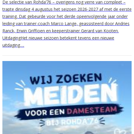
De selectie van Rohda’76 – overigens nog verre van compleet –
trapte dinsdag 4 augustus het seizoen 2026-2027 af met de eerste
training. Dat gebeurde voor het derde opeenvolgende jaar onder
leiding van trainer-coach Marco Lange, geassisteerd door Andries
Ranck, Erwin Griffioen en keeperstrainer Gerard van Kooten.
UitdagingHet nieuwe seizoen betekent tevens een nieuwe
uitdaging….