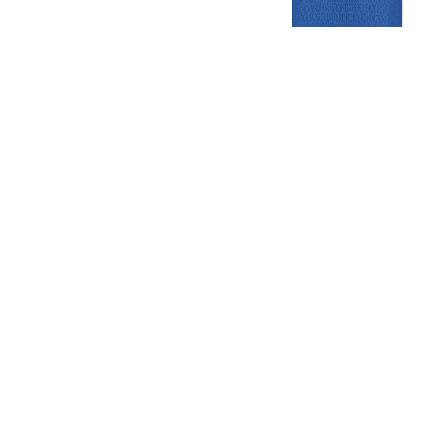
Gezellige zaterdagvereniging in Bodegraven. Het eerste elftal bij
de heren komt uit in de vierde klasse.
Club
Roosters
Overige
Algemene
Speeldagenkalender
Alcoholrichtlijn
informatie
Bardienst
In de media
Bestuur &
Schoonmaakrooster
Diverse
Commissies
kleedkamers
links
Vacatures
Klaverjassen
Privacyverklaring