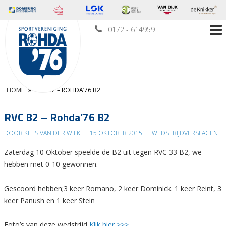
0172 - 614959
HOME
»
RVC B2 – ROHDA’76 B2
RVC B2 – Rohda’76 B2
DOOR KEES VAN DER WILK
|
15 OKTOBER 2015
|
WEDSTRIJDVERSLAGEN
Zaterdag 10 Oktober speelde de B2 uit tegen RVC 33 B2, we
hebben met 0-10 gewonnen.
Gescoord hebben;3 keer Romano, 2 keer Dominick. 1 keer Reint, 3
keer Panush en 1 keer Stein
Foto’s van deze wedstrijd
Klik hier >>>