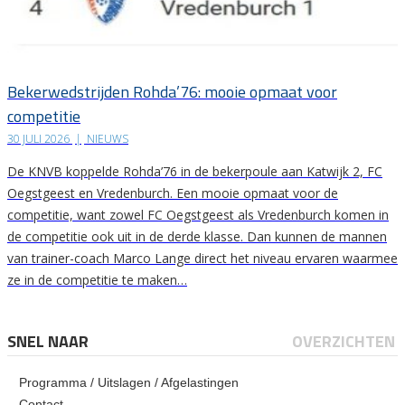
Bekerwedstrijden Rohda’76: mooie opmaat voor
competitie
30 JULI 2026
|
NIEUWS
De KNVB koppelde Rohda’76 in de bekerpoule aan Katwijk 2, FC
Oegstgeest en Vredenburch. Een mooie opmaat voor de
competitie, want zowel FC Oegstgeest als Vredenburch komen in
de competitie ook uit in de derde klasse. Dan kunnen de mannen
van trainer-coach Marco Lange direct het niveau ervaren waarmee
ze in de competitie te maken…
SNEL NAAR
OVERZICHTEN
Programma / Uitslagen / Afgelastingen
Contact