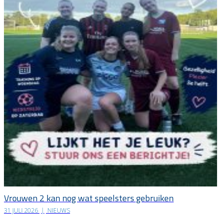
Vrouwen 2 kan nog wat speelsters gebruiken
31 JULI 2026
|
NIEUWS