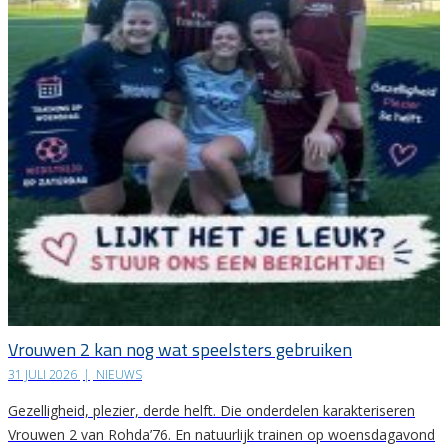
Vrouwen 2 kan nog wat speelsters gebruiken
31 JULI 2026
|
NIEUWS
Gezelligheid, plezier, derde helft. Die onderdelen karakteriseren
Vrouwen 2 van Rohda’76. En natuurlijk trainen op woensdagavond