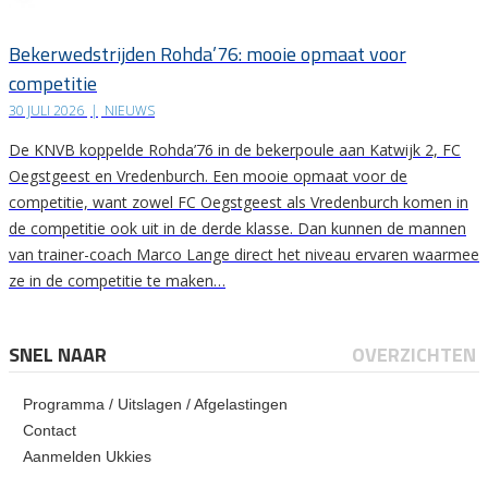
Bekerwedstrijden Rohda’76: mooie opmaat voor
competitie
30 JULI 2026
|
NIEUWS
De KNVB koppelde Rohda’76 in de bekerpoule aan Katwijk 2, FC
Oegstgeest en Vredenburch. Een mooie opmaat voor de
competitie, want zowel FC Oegstgeest als Vredenburch komen in
de competitie ook uit in de derde klasse. Dan kunnen de mannen
van trainer-coach Marco Lange direct het niveau ervaren waarmee
ze in de competitie te maken…
SNEL NAAR
OVERZICHTEN
Programma / Uitslagen / Afgelastingen
Contact
Aanmelden Ukkies