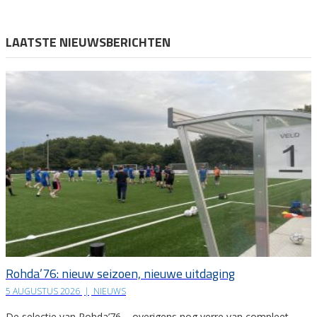
LAATSTE NIEUWSBERICHTEN
Rohda’76: nieuw seizoen, nieuwe uitdaging
5 AUGUSTUS 2026
|
NIEUWS
De selectie van Rohda’76 – overigens nog verre van compleet –