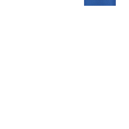
Gezellige zaterdagvereniging in Bodegraven. Het eerste elftal bij
de heren komt uit in de vierde klasse.
Club
Roosters
Overige
Algemene
Speeldagenkalender
Alcoholrichtlijn
informatie
Bardienst
In de media
Bestuur &
Schoonmaakrooster
Diverse
Commissies
kleedkamers
links
Vacatures
Klaverjassen
Privacyverklaring