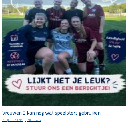
Vrouwen 2 kan nog wat speelsters gebruiken
31 JULI 2026
|
NIEUWS