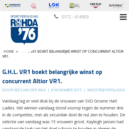
0172 - 614959
HOME
»
G.H.L. VR1 BOEKT BELANGRIJKE WINST OP CONCURRENT ALTIOR
VR1.
G.H.L. VR1 boekt belangrijke winst op
concurrent Altior VR1.
DOOR KEES VAN DER WILK
|
8 NOVEMBER 2015
|
WEDSTRIJDVERSLAGEN
Vandaag lag er veel druk bij de vrouwen van SVO Groene Hart
Ladies. Het winnen vandaag stond voorop tegen de nummer drie
in de competitie, met als secundair doel de nul zien te houden. De
selectie van vandaag was 15 vrouwen groot. Kayleigh Jansen had
vandaag de taak om het doel schoon te houden in alweer de