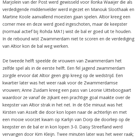
Marjolein van der Post werd gewisseld voor Ilonka Waaijer die als
verdedigende middenvelder werd ingezet en Manouk Sloothaak en
Martine Koole aanvallend moesten gaan spelen. Altior kreeg een
corner mee en deze werd goed ingeschoten, maar de keepster
(normaal actief bij Rohda MA1) wist de bal er goed uit te houden.
In de rebound wist Zwammerdam niet te scoren en de verdediging
van Altior kon de bal weg werken.
De tweede helft speelde de vrouwen van Zwammerdam het
zelfde spel als in de eerste helft. Een fel jagend zwammerdam
zorgde ervoor dat Altior geen grip kreeg op de wedstrijd. Een
kwartier later was het weer raak voor de Zwammerdamse
vrouwen; Anne Zuidam kreeg een pass van Leonie Uitteboogaart
waardoor ze vanaf de zijkant een prachtige goal maakte over de
keepster van Altior strak in het net. In de 65e minuut was het
Kirsten van Asselt die door kon lopen naar de achterlijn en met
een mooie voorzet kwam op Karlijn van Dorp die doorliep op de
keepster en de bal er in kon lopen 3-0. Daisy Streefland werd
vervangen door Kim Kleijn. Twee minuten later was het weer raak;