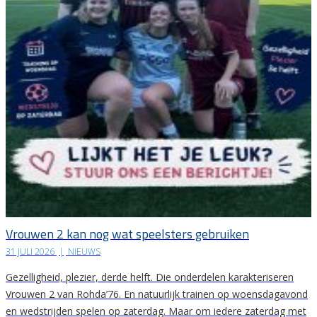
Vrouwen 2 kan nog wat speelsters gebruiken
31 JULI 2026
|
NIEUWS
Gezelligheid, plezier, derde helft. Die onderdelen karakteriseren
Vrouwen 2 van Rohda’76. En natuurlijk trainen op woensdagavond
en wedstrijden spelen op zaterdag. Maar om iedere zaterdag met