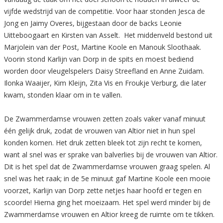
vijfde wedstrijd van de competitie. Voor haar stonden Jesca de
Jong en Jaimy Overes, bijgestaan door de backs Leonie
Uitteboogaart en Kirsten van Asselt. Het middenveld bestond uit
Marjolein van der Post, Martine Koole en Manouk Sloothaak.
Voorin stond Karlijn van Dorp in de spits en moest bediend
worden door vleugelspelers Daisy Streefland en Anne Zuidam.
Ilonka Waaijer, Kim Kleijn, Zita Vis en Froukje Verburg, die later
kwam, stonden klaar om in te vallen.
De Zwammerdamse vrouwen zetten zoals vaker vanaf minuut
één gelijk druk, zodat de vrouwen van Altior niet in hun spel
konden komen. Het druk zetten bleek tot zijn recht te komen,
want al snel was er sprake van balverlies bij de vrouwen van Altior.
Dit is het spel dat de Zwammerdamse vrouwen graag spelen. Al
snel was het raak; in de 5e minuut gaf Martine Koole een mooie
voorzet, Karlijn van Dorp zette netjes haar hoofd er tegen en
scoorde! Hierna ging het moeizaam. Het spel werd minder bij de
Zwammerdamse vrouwen en Altior kreeg de ruimte om te tikken.