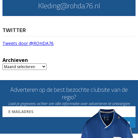
Kleding@rohda76.nl
TWITTER
Tweets door @ROHDA76
Archieven
Archieven
Adverteren op de best bezochte clubsite van de
regio?
Laat je gegevens achter om alle informatie over adverteren te ontvangen