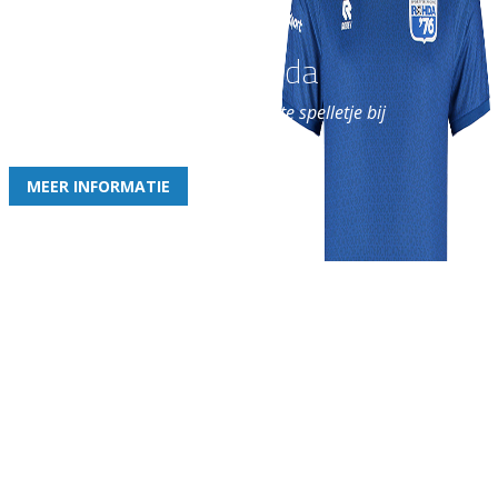
Word nu lid van Rohda
en geniet iedere week van het leukste spelletje bij
de leukste club!
MEER INFORMATIE
Gezellige zaterdagvereniging in Bodegraven. Het eerste elftal bij
de heren komt uit in de vierde klasse.