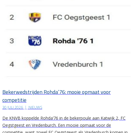
Bekerwedstrijden Rohda’76: mooie opmaat voor
competitie
30 JULI 2026
|
NIEUWS
De KNVB koppelde Rohda’76 in de bekerpoule aan Katwijk 2, FC
Oegstgeest en Vredenburch. Een mooie opmaat voor de
competitie, want zowel FC Oegstgeest als Vredenburch komen in