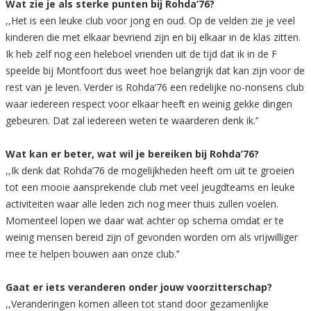
Wat zie je als sterke punten bij Rohda’76?
,,Het is een leuke club voor jong en oud. Op de velden zie je veel
kinderen die met elkaar bevriend zijn en bij elkaar in de klas zitten.
Ik heb zelf nog een heleboel vrienden uit de tijd dat ik in de F
speelde bij Montfoort dus weet hoe belangrijk dat kan zijn voor de
rest van je leven. Verder is Rohda’76 een redelijke no-nonsens club
waar iedereen respect voor elkaar heeft en weinig gekke dingen
gebeuren. Dat zal iedereen weten te waarderen denk ik.’’
Wat kan er beter, wat wil je bereiken bij Rohda’76?
,,Ik denk dat Rohda’76 de mogelijkheden heeft om uit te groeien
tot een mooie aansprekende club met veel jeugdteams en leuke
activiteiten waar alle leden zich nog meer thuis zullen voelen.
Momenteel lopen we daar wat achter op schema omdat er te
weinig mensen bereid zijn of gevonden worden om als vrijwilliger
mee te helpen bouwen aan onze club.’’
Gaat er iets veranderen onder jouw voorzitterschap?
,,Veranderingen komen alleen tot stand door gezamenlijke