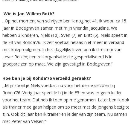
Wie is Jan-Willem Both?
,,Op het moment van schrijven ben ik nog net 41. Ik woon ca 15
jaar in Bodegraven samen met mijn vriendin Jacqueline. We
hebben 3 kinderen, Niels (10), Sven (7) en Britt (5). Niels speelt in
de E3 van Rohda’76. Ik zelf voetbal helaas niet meer in verband
met knieprobl
e
men. In het dagelijks leven ben ik directeur van
Lever Reizen; een reisorganisatie die gespecialiseerd is in
groepsreizen op maat. We zijn gevestigd in Bodegraven.’’
Hoe ben je bij Rohda’76 verzeild geraakt?
,,Mijn zoontje Niels voetbalt nu voor het derde seizoen bij
Rohda’76. Vorig jaar speelde hij in de E5 en was er geen leider
voor het team. Dat heb ik toen op me genomen. Later ben ik ook
als trainer mee gaan helpen om zo meer met de jongens bezig te
zijn. Ook dit jaar ben ik trainer en leider van zijn team. Nu samen
met Peter van Velsen.’’