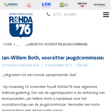
0172 - 614959
HOME
»
JAN-WILLEM BOTH, VOORZITTER JEUGDCOMMISSIE:
Jan-Willem Both, voorzitter jeugdcommissie:
DOOR KEES VAN DER WILK
|
10 NOVEMBER 2015
|
NIEUWS
,,Uitgroeien tot een mooie aansprekende club’’
Op maandag 16 november houdt Rohda’76 haar algemene
ledenvergadering. Een van de agendapunten is de verkiezing van
bestuursleden. Jan-Willem Both is kandidaat voor het
voorzitterschap van de jeugdcommissie. Hieronder een korte
kennismaking met de beoogde preses.