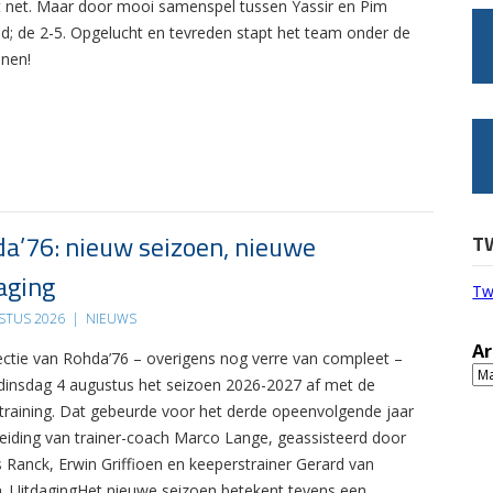
het net. Maar door mooi samenspel tussen Yassir en Pim
jd; de 2-5. Opgelucht en tevreden stapt het team onder de
nnen!
a’76: nieuw seizoen, nieuwe
T
aging
Tw
STUS 2026
|
NIEUWS
Ar
ectie van Rohda’76 – overigens nog verre van compleet –
Ar
 dinsdag 4 augustus het seizoen 2026-2027 af met de
 training. Dat gebeurde voor het derde opeenvolgende jaar
leiding van trainer-coach Marco Lange, geassisteerd door
s Ranck, Erwin Griffioen en keeperstrainer Gerard van
. UitdagingHet nieuwe seizoen betekent tevens een