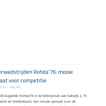
rwedstrijden Rohda’76: mooie
at voor competitie
 2026
|
NIEUWS
B koppelde Rohda’76 in de bekerpoule aan Katwijk 2, FC
eest en Vredenburch. Een mooie opmaat voor de