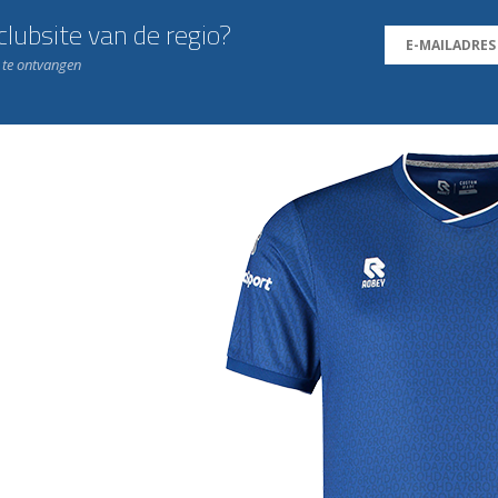
lubsite van de regio?
n te ontvangen
j de leukste club!