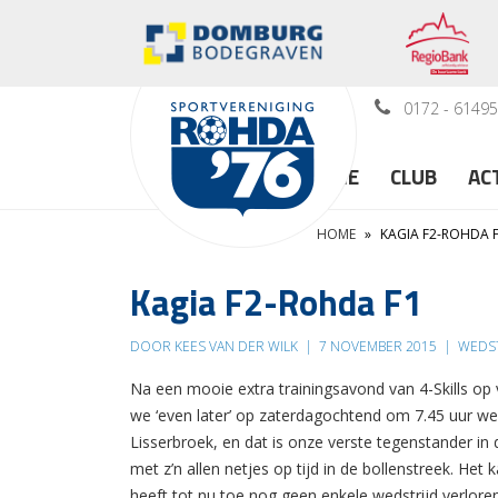
0172 - 6149
HOME
CLUB
AC
HOME
»
KAGIA F2-ROHDA 
Kagia F2-Rohda F1
DOOR KEES VAN DER WILK
|
7 NOVEMBER 2015
|
WEDST
Na een mooie extra trainingsavond van 4-Skills op
we ‘even later’ op zaterdagochtend om 7.45 uur wee
Lisserbroek, en dat is onze verste tegenstander in
met z’n allen netjes op tijd in de bollenstreek. H
heeft tot nu toe nog geen enkele wedstrijd verlor