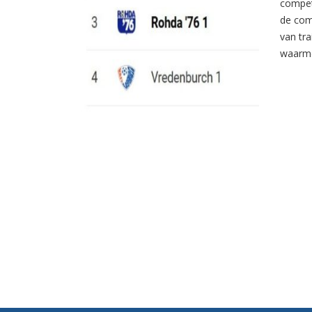
compet
de com
van tr
waarme