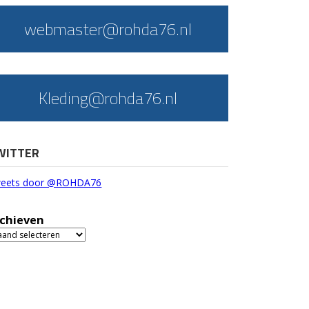
webmaster@rohda76.nl
Kleding@rohda76.nl
WITTER
eets door @ROHDA76
chieven
chieven