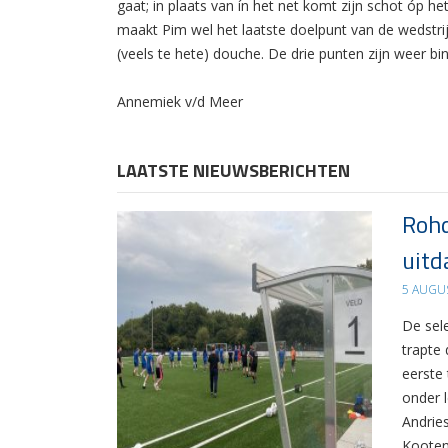
gaat; in plaats van ín het net komt zijn schot óp 
maakt Pim wel het laatste doelpunt van de wedstri
(veels te hete) douche. De drie punten zijn weer bi
Annemiek v/d Meer
LAATSTE NIEUWSBERICHTEN
Rohd
uitd
5 AUGU
De sel
trapte
eerste
onder 
Andrie
Kooten