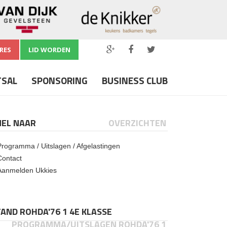
RES
LID WORDEN
TSAL
SPONSORING
BUSINESS CLUB
NEL NAAR
OVERZICHTEN
Programma / Uitslagen / Afgelastingen
Contact
Aanmelden Ukkies
AND ROHDA'76 1 4E KLASSE
PROGRAMMA/UITSLAGEN ROHDA'76 1