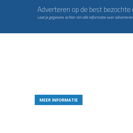
Adverteren op de best bezochte c
Laat je gegevens achter om alle informatie over advertere
Word nu lid van Rohda
en geniet iedere week van het leukste spelletje bi
MEER INFORMATIE