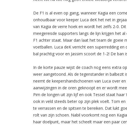
De F1 is al even op gang, wanneer Kagia een corne
onhoudbaar voor keeper Luca deK het net in gejaag
van Kagia de verre hoek en wordt het zelfs 2-0. D
meegereisde supporters langs de lijn krijgen het al
F1 achter staat. Maar dan laat het team de goeie m
voetballen. Luca deK verricht een superredding en d
bal prachtig voor en Jassim scoort de 1-2! De ban 
In de korte pauze wijst de coach nog eens extra op 
weer aangetoond. Als de tegenstander in balbezit 
neemt de keepershandschoenen van Luca over en d
aanwijzingen in de oren geknoopt en er wordt mee
Pim de longen uit zijn lijf en ook Tessel staat haar
ook in veld steeds beter op zijn plek voelt. Tom 
te verrassen en de spitsen te bereiken. Dat lukt g
rolt van zijn schoen. Nabil voorkomt nog een Kagi
haar doelpunt, maar het scheelt maar een paar ce