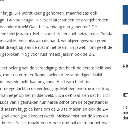
r krijgt. Die wordt keurig genomen, maar helaas ook
d. 1-0 voor Kagia. Niet veel later vinden de oranjehemden
it is andere koek! Gaat het vandaag dan gebeuren? De
 een beetje warm. Het is voor het eerst dit seizoen dat Rohda
entaliteit zien: niks aan de hand, we blijven gewoon goed
at draagt bij aan de rust in het team. En jawel: Tom geeft de
is gebroken. Nog voor rust maakt Jassim ook de 2-2.
F
het belang van de verdediging, dat heeft de eerste helft wel
is, moeten er meer Rohdaspelers mee verdedigen! Nabil
e tweede helft kan beginnen. Het team heeft de
r meegedacht in de verdediging. Met een enorme inzet loopt
I
 ‘mannetje’ op het middenveld. Luca deK laat zien dat hij zich
en Luca vanH gebruiken hun harde schot om de tegenstander
He
oed: Jassim krijgt de kans om de 2-3 te maken en ook de 2-4
an
a goal door goed keeperswerk. Melissa mist net de kans op
da
ntimeter. Yassir maakt een mooie omhaal die maar net over