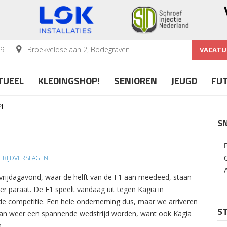
59
Broekveldselaan 2, Bodegraven
VACATU
TUEEL
KLEDINGSHOP!
SENIOREN
JEUGD
FU
F1
S
RIJDVERSLAGEN
 vrijdagavond, waar de helft van de F1 aan meedeed, staan
r paraat. De F1 speelt vandaag uit tegen Kagia in
 de competitie. Een hele onderneming dus, maar we arriveren
ST
et kan weer een spannende wedstrijd worden, want ook Kagia
en…