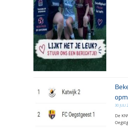
Beke
opma
30 JULI
De KNV
Oegstg