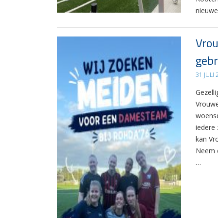
nieuwe
Vrou
gebr
31 JULI
Gezelli
Vrouwe
woensd
iedere 
kan Vr
Neem d
…