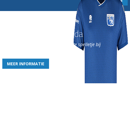
Word nu lid van Rohda
en geniet iedere week van het leukste spelletje bij
de leukste club!
MEER INFORMATIE