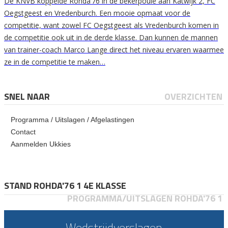
De KNVB koppelde Rohda’76 in de bekerpoule aan Katwijk 2, FC
Oegstgeest en Vredenburch. Een mooie opmaat voor de
competitie, want zowel FC Oegstgeest als Vredenburch komen in
de competitie ook uit in de derde klasse. Dan kunnen de mannen
van trainer-coach Marco Lange direct het niveau ervaren waarmee
ze in de competitie te maken…
SNEL NAAR
OVERZICHTEN
Programma / Uitslagen / Afgelastingen
Contact
Aanmelden Ukkies
STAND ROHDA'76 1 4E KLASSE
PROGRAMMA/UITSLAGEN ROHDA'76 1
Wedstrijdverslagen