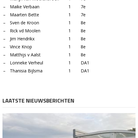
–
Maike Verbaan
1
7e
–
Maarten Bette
1
7e
–
Sven de Kroon
1
8e
–
Rick vd Moolen
1
8e
–
Jim Hendrikx
1
8e
–
Vince Knop
1
8e
–
Matthijs v Aalst
1
8e
–
Lonneke Verheul
1
DA1
–
Thanisia Bijlsma
1
DA1
LAATSTE NIEUWSBERICHTEN