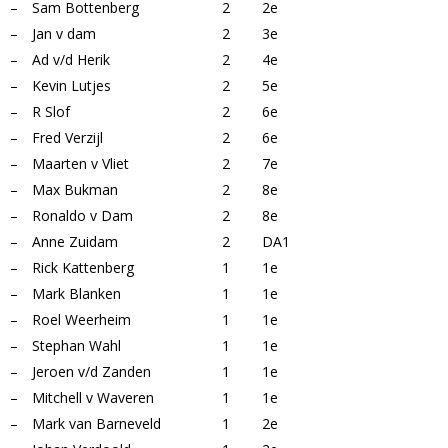
–
Sam Bottenberg
2
2e
–
Jan v dam
2
3e
–
Ad v/d Herik
2
4e
–
Kevin Lutjes
2
5e
–
R Slof
2
6e
–
Fred Verzijl
2
6e
–
Maarten v Vliet
2
7e
–
Max Bukman
2
8e
–
Ronaldo v Dam
2
8e
–
Anne Zuidam
2
DA1
–
Rick Kattenberg
1
1e
–
Mark Blanken
1
1e
–
Roel Weerheim
1
1e
–
Stephan Wahl
1
1e
–
Jeroen v/d Zanden
1
1e
–
Mitchell v Waveren
1
1e
–
Mark van Barneveld
1
2e