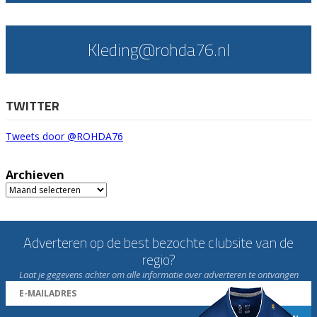
Kleding@rohda76.nl
TWITTER
Tweets door @ROHDA76
Archieven
Archieven
Adverteren op de best bezochte clubsite van de
regio?
Laat je gegevens achter om alle informatie over adverteren te ontvangen