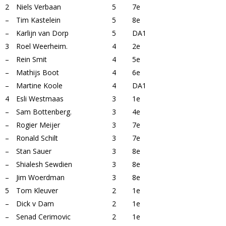
2
Niels Verbaan
5
7e
–
Tim Kastelein
5
8e
–
Karlijn van Dorp
5
DA1
3
Roel Weerheim.
4
2e
–
Rein Smit
4
5e
–
Mathijs Boot
4
6e
–
Martine Koole
4
DA1
4
Esli Westmaas
3
1e
–
Sam Bottenberg.
3
4e
–
Rogier Meijer
3
7e
–
Ronald Schilt
3
7e
–
Stan Sauer
3
8e
–
Shialesh Sewdien
3
8e
–
Jim Woerdman
3
8e
5
Tom Kleuver
2
1e
–
Dick v Dam
2
1e
–
Senad Cerimovic
2
1e