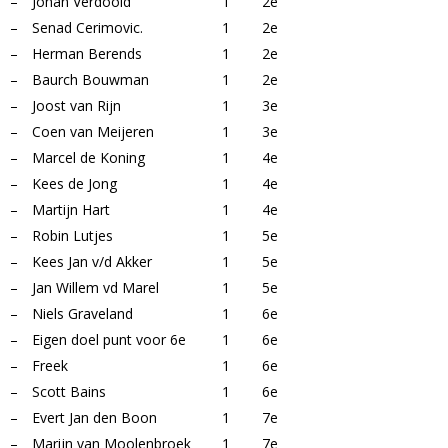
–
Johan Verdoold
1
2e
–
Senad Cerimovic.
1
2e
–
Herman Berends
1
2e
–
Baurch Bouwman
1
2e
–
Joost van Rijn
1
3e
–
Coen van Meijeren
1
3e
–
Marcel de Koning
1
4e
–
Kees de Jong
1
4e
–
Martijn Hart
1
4e
–
Robin Lutjes
1
5e
–
Kees Jan v/d Akker
1
5e
–
Jan Willem vd Marel
1
5e
–
Niels Graveland
1
6e
–
Eigen doel punt voor 6e
1
6e
–
Freek
1
6e
–
Scott Bains
1
6e
–
Evert Jan den Boon
1
7e
–
Marijn van Moolenbroek
1
7e