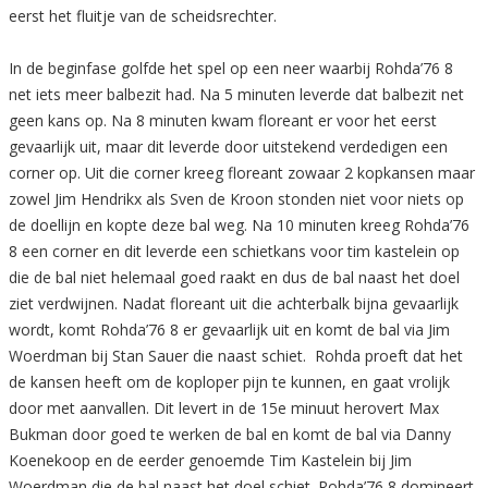
eerst het fluitje van de scheidsrechter.
In de beginfase golfde het spel op een neer waarbij Rohda’76 8
net iets meer balbezit had. Na 5 minuten leverde dat balbezit net
geen kans op. Na 8 minuten kwam floreant er voor het eerst
gevaarlijk uit, maar dit leverde door uitstekend verdedigen een
corner op. Uit die corner kreeg floreant zowaar 2 kopkansen maar
zowel Jim Hendrikx als Sven de Kroon stonden niet voor niets op
de doellijn en kopte deze bal weg. Na 10 minuten kreeg Rohda’76
8 een corner en dit leverde een schietkans voor tim kastelein op
die de bal niet helemaal goed raakt en dus de bal naast het doel
ziet verdwijnen. Nadat floreant uit die achterbalk bijna gevaarlijk
wordt, komt Rohda’76 8 er gevaarlijk uit en komt de bal via Jim
Woerdman bij Stan Sauer die naast schiet. Rohda proeft dat het
de kansen heeft om de koploper pijn te kunnen, en gaat vrolijk
door met aanvallen. Dit levert in de 15e minuut herovert Max
Bukman door goed te werken de bal en komt de bal via Danny
Koenekoop en de eerder genoemde Tim Kastelein bij Jim
Woerdman die de bal naast het doel schiet. Rohda’76 8 domineert