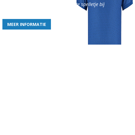
en geniet iedere week van het leukste spelletje bij
de leukste club!
MEER INFORMATIE
Gezellige zaterdagvereniging in Bodegraven. Het eerste elftal bij
de heren komt uit in de vierde klasse.
Club
Roosters
Overige