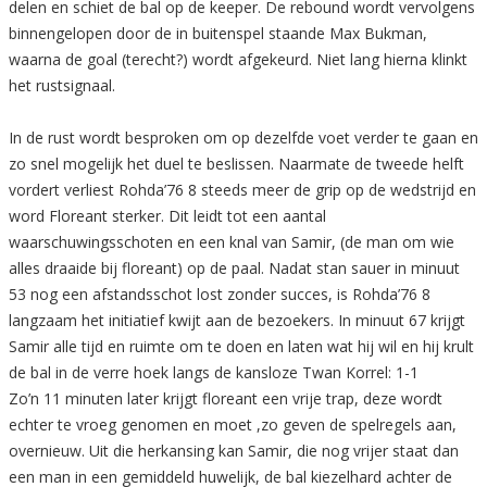
delen en schiet de bal op de keeper. De rebound wordt vervolgens
binnengelopen door de in buitenspel staande Max Bukman,
waarna de goal (terecht?) wordt afgekeurd. Niet lang hierna klinkt
het rustsignaal.
In de rust wordt besproken om op dezelfde voet verder te gaan en
zo snel mogelijk het duel te beslissen. Naarmate de tweede helft
vordert verliest Rohda’76 8 steeds meer de grip op de wedstrijd en
word Floreant sterker. Dit leidt tot een aantal
waarschuwingsschoten en een knal van Samir, (de man om wie
alles draaide bij floreant) op de paal. Nadat stan sauer in minuut
53 nog een afstandsschot lost zonder succes, is Rohda’76 8
langzaam het initiatief kwijt aan de bezoekers. In minuut 67 krijgt
Samir alle tijd en ruimte om te doen en laten wat hij wil en hij krult
de bal in de verre hoek langs de kansloze Twan Korrel: 1-1
Zo’n 11 minuten later krijgt floreant een vrije trap, deze wordt
echter te vroeg genomen en moet ,zo geven de spelregels aan,
overnieuw. Uit die herkansing kan Samir, die nog vrijer staat dan
een man in een gemiddeld huwelijk, de bal kiezelhard achter de