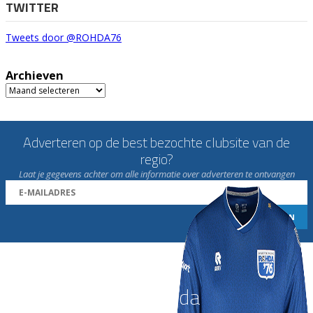
TWITTER
Tweets door @ROHDA76
Archieven
Archieven
Adverteren op de best bezochte clubsite van de
regio?
Laat je gegevens achter om alle informatie over adverteren te ontvangen
Word nu lid van Rohda