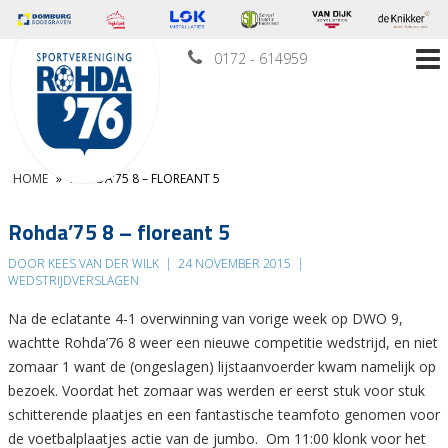
0172 - 614959
HOME
»
ROHDA’75 8 – FLOREANT 5
Rohda’75 8 – floreant 5
DOOR KEES VAN DER WILK
|
24 NOVEMBER 2015
|
WEDSTRIJDVERSLAGEN
Na de eclatante 4-1 overwinning van vorige week op DWO 9,
wachtte Rohda’76 8 weer een nieuwe competitie wedstrijd, en niet
zomaar 1 want de (ongeslagen) lijstaanvoerder kwam namelijk op
bezoek. Voordat het zomaar was werden er eerst stuk voor stuk
schitterende plaatjes en een fantastische teamfoto genomen voor
de voetbalplaatjes actie van de jumbo. Om 11:00 klonk voor het