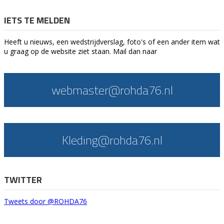
IETS TE MELDEN
Heeft u nieuws, een wedstrijdverslag, foto's of een ander item wat
u graag op de website ziet staan. Mail dan naar
webmaster@rohda76.nl
Kleding@rohda76.nl
TWITTER
Tweets door @ROHDA76