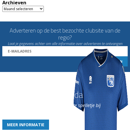
Archieven
Archieven
Adverteren op de best bezochte clubsite van de
regio?
Laat je gegevens achter om alle informatie over adverteren te ontvangen
Word nu lid van Rohda
en geniet iedere week van het leukste spelletje bij
de leukste club!
MEER INFORMATIE