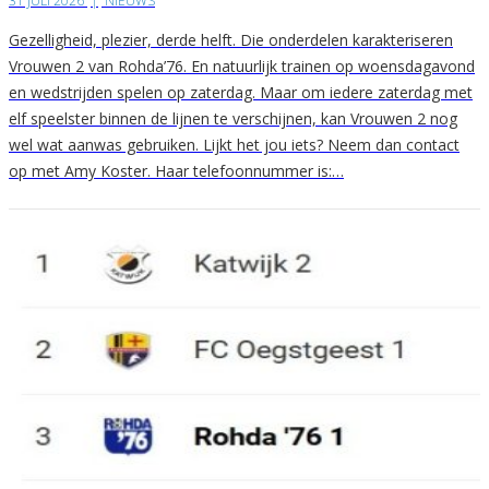
31 JULI 2026
|
NIEUWS
Gezelligheid, plezier, derde helft. Die onderdelen karakteriseren
Vrouwen 2 van Rohda’76. En natuurlijk trainen op woensdagavond
en wedstrijden spelen op zaterdag. Maar om iedere zaterdag met
elf speelster binnen de lijnen te verschijnen, kan Vrouwen 2 nog
wel wat aanwas gebruiken. Lijkt het jou iets? Neem dan contact
op met Amy Koster. Haar telefoonnummer is:…