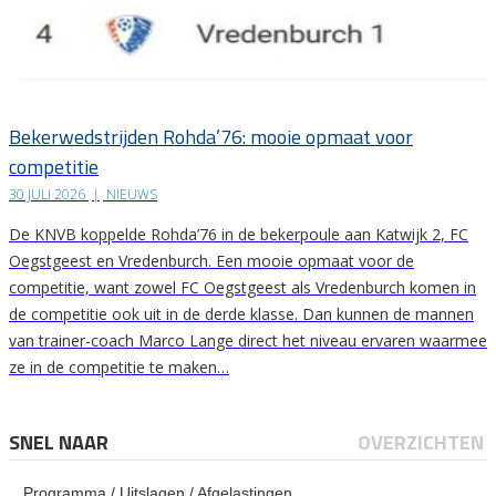
Bekerwedstrijden Rohda’76: mooie opmaat voor
competitie
30 JULI 2026
|
NIEUWS
De KNVB koppelde Rohda’76 in de bekerpoule aan Katwijk 2, FC
Oegstgeest en Vredenburch. Een mooie opmaat voor de
competitie, want zowel FC Oegstgeest als Vredenburch komen in
de competitie ook uit in de derde klasse. Dan kunnen de mannen
van trainer-coach Marco Lange direct het niveau ervaren waarmee
ze in de competitie te maken…
SNEL NAAR
OVERZICHTEN
Programma / Uitslagen / Afgelastingen