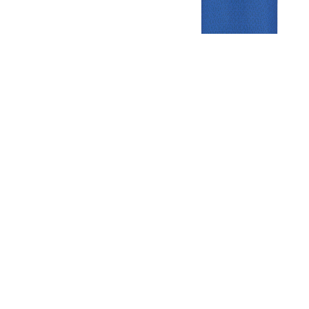
Gezellige zaterdagvereniging in Bodegraven. Het eerste elftal bij
de heren komt uit in de vierde klasse.
Club
Roosters
Overige
Algemene
Speeldagenkalender
Alcoholrichtlijn
informatie
Bardienst
In de media
Bestuur &
Schoonmaakrooster
Diverse
Commissies
kleedkamers
links