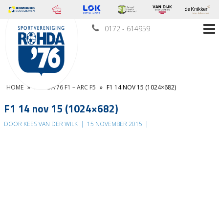
0172 - 614959
HOME
»
ROHDA’76 F1 – ARC F5
»
F1 14 NOV 15 (1024×682)
F1 14 nov 15 (1024×682)
DOOR KEES VAN DER WILK
|
15 NOVEMBER 2015
|