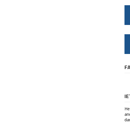
F
I
He
an
da