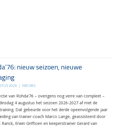
a’76: nieuw seizoen, nieuwe
aging
STUS 2026
|
NIEUWS
ectie van Rohda’76 – overigens nog verre van compleet –
 dinsdag 4 augustus het seizoen 2026-2027 af met de
 training. Dat gebeurde voor het derde opeenvolgende jaar
leiding van trainer-coach Marco Lange, geassisteerd door
s Ranck, Erwin Griffioen en keeperstrainer Gerard van