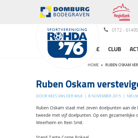
0172 - 6149
HOME
CLUB
AC
HOME
»
RUBEN OSKAM VERS
Ruben Oskam verstevigd 
DOOR KEES VAN DER WILK
|
8 NOVEMBER 2015
|
NIEU
Ruben Oskam staat met zeven doelpunten aan de le
tweede met vijf doelpunten. Op een gezamenlijke de
Weerheim en Rein Smit.
Stand Tante Corrie Bokaal