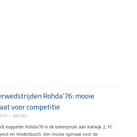
rwedstrijden Rohda’76: mooie
at voor competitie
 2026
|
NIEUWS
B koppelde Rohda’76 in de bekerpoule aan Katwijk 2, FC
eest en Vredenburch. Een mooie opmaat voor de