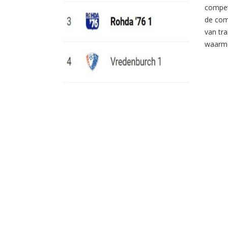
compet
de com
van tr
waarme