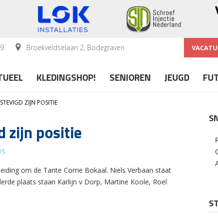
59
Broekveldselaan 2, Bodegraven
VACATU
TUEEL
KLEDINGSHOP!
SENIOREN
JEUGD
FU
TEVIGD ZIJN POSITIE
S
zijn positie
WS
iding om de Tante Corrie Bokaal. Niels Verbaan staat
rde plaats staan Karlijn v Dorp, Martine Koole, Roel
ST