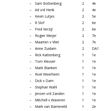
–
Sam Bottenberg.
2
4e
–
Ad v/d Herik
2
4e
–
Kevin Lutjes
2
5e
–
R Slof
2
6e
–
Fred Verzijl
2
6e
–
Rogier Meijer
2
7e
–
Maarten v Vliet
2
7e
–
Anne Zuidam
2
DA1
–
Rick Kattenberg
1
1e
–
Tom Kleuver
1
1e
–
Mark Blanken
1
1e
–
Roel Weerheim
1
1e
–
Dick v Dam
1
1e
–
Stephan Wahl
1
1e
–
Jeroen v/d Zanden
1
1e
–
Mitchell v Waveren
1
1e
–
Mark van Barneveld
1
2e