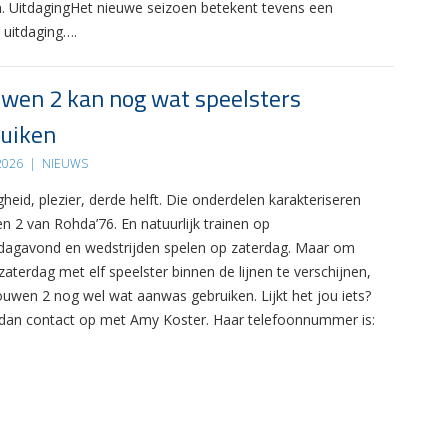
. UitdagingHet nieuwe seizoen betekent tevens een
 uitdaging….
wen 2 kan nog wat speelsters
uiken
 2026
|
NIEUWS
gheid, plezier, derde helft. Die onderdelen karakteriseren
n 2 van Rohda’76. En natuurlijk trainen op
agavond en wedstrijden spelen op zaterdag. Maar om
zaterdag met elf speelster binnen de lijnen te verschijnen,
ouwen 2 nog wel wat aanwas gebruiken. Lijkt het jou iets?
an contact op met Amy Koster. Haar telefoonnummer is: