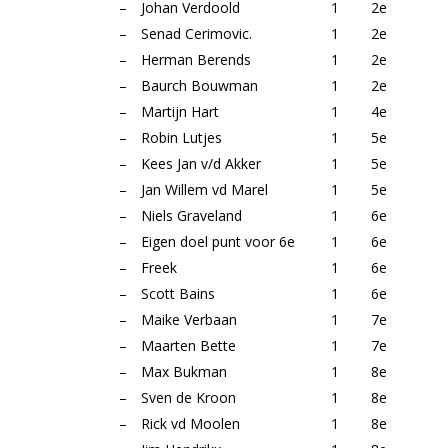
–
Johan Verdoold
1
2e
–
Senad Cerimovic.
1
2e
–
Herman Berends
1
2e
–
Baurch Bouwman
1
2e
–
Martijn Hart
1
4e
–
Robin Lutjes
1
5e
–
Kees Jan v/d Akker
1
5e
–
Jan Willem vd Marel
1
5e
–
Niels Graveland
1
6e
–
Eigen doel punt voor 6e
1
6e
–
Freek
1
6e
–
Scott Bains
1
6e
–
Maike Verbaan
1
7e
–
Maarten Bette
1
7e
–
Max Bukman
1
8e
–
Sven de Kroon
1
8e
–
Rick vd Moolen
1
8e