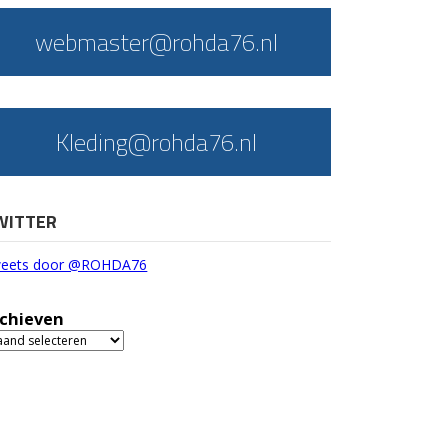
webmaster@rohda76.nl
Kleding@rohda76.nl
WITTER
eets door @ROHDA76
chieven
chieven