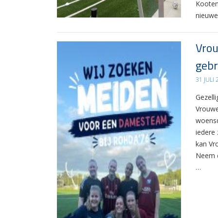
Kooten
nieuwe
Vrou
gebr
31 JULI
Gezelli
Vrouwe
woensd
iedere 
kan Vr
Neem d
…