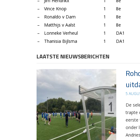
–
Jim Hendrikx
1
8e
–
Vince Knop
1
8e
–
Ronaldo v Dam
1
8e
–
Matthijs v Aalst
1
8e
–
Lonneke Verheul
1
DA1
–
Thanisia Bijlsma
1
DA1
LAATSTE NIEUWSBERICHTEN
Rohd
uitd
5 AUGU
De sel
trapte
eerste
onder 
Andrie