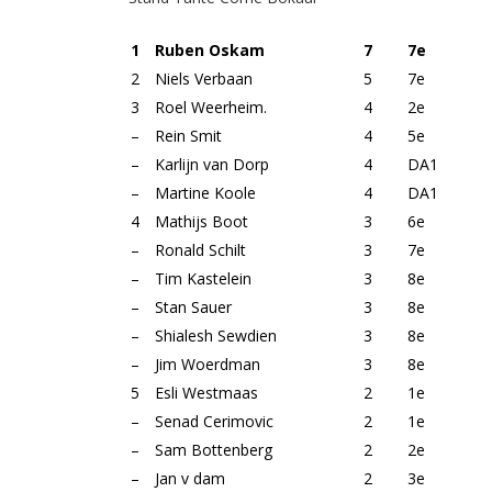
1
Ruben Oskam
7
7e
2
Niels Verbaan
5
7e
3
Roel Weerheim.
4
2e
–
Rein Smit
4
5e
–
Karlijn van Dorp
4
DA1
–
Martine Koole
4
DA1
4
Mathijs Boot
3
6e
–
Ronald Schilt
3
7e
–
Tim Kastelein
3
8e
–
Stan Sauer
3
8e
–
Shialesh Sewdien
3
8e
–
Jim Woerdman
3
8e
5
Esli Westmaas
2
1e
–
Senad Cerimovic
2
1e
–
Sam Bottenberg
2
2e
–
Jan v dam
2
3e