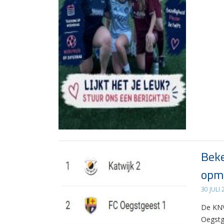
Beke
opma
30 JULI
De KNV
Oegstg