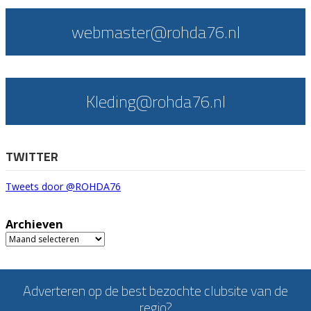
webmaster@rohda76.nl
Kleding@rohda76.nl
TWITTER
Tweets door @ROHDA76
Archieven
Archieven
Adverteren op de best bezochte clubsite van de
regio?