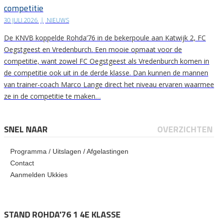
competitie
30 JULI 2026
|
NIEUWS
De KNVB koppelde Rohda’76 in de bekerpoule aan Katwijk 2, FC
Oegstgeest en Vredenburch. Een mooie opmaat voor de
competitie, want zowel FC Oegstgeest als Vredenburch komen in
de competitie ook uit in de derde klasse. Dan kunnen de mannen
van trainer-coach Marco Lange direct het niveau ervaren waarmee
ze in de competitie te maken…
SNEL NAAR
OVERZICHTEN
Programma / Uitslagen / Afgelastingen
Contact
Aanmelden Ukkies
STAND ROHDA'76 1 4E KLASSE