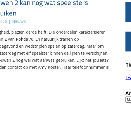
wen 2 kan nog wat speelsters
uiken
 2026
|
NIEUWS
gheid, plezier, derde helft. Die onderdelen karakteriseren
n 2 van Rohda’76. En natuurlijk trainen op
agavond en wedstrijden spelen op zaterdag. Maar om
zaterdag met elf speelster binnen de lijnen te verschijnen,
ouwen 2 nog wel wat aanwas gebruiken. Lijkt het jou iets?
T
an contact op met Amy Koster. Haar telefoonnummer is:
Tw
Ar
Ar