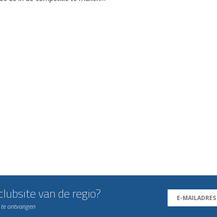
lubsite van de regio?
n te ontvangen