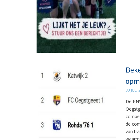
Beke
opma
30 JULI
De KNV
Oegstg
compet
de com
van tr
waarme