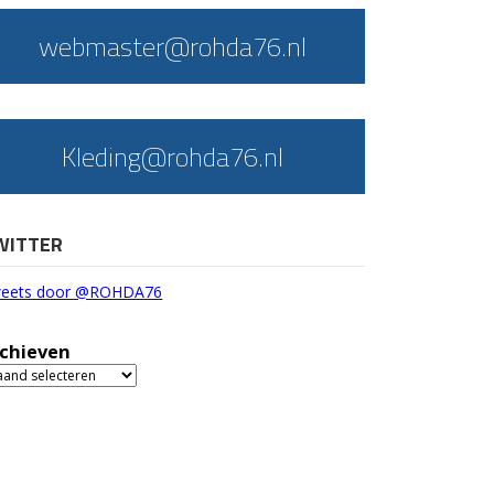
webmaster@rohda76.nl
Kleding@rohda76.nl
WITTER
eets door @ROHDA76
chieven
chieven