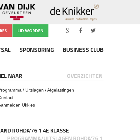
RES
LID WORDEN
TSAL
SPONSORING
BUSINESS CLUB
NEL NAAR
OVERZICHTEN
Programma / Uitslagen / Afgelastingen
Contact
Aanmelden Ukkies
AND ROHDA'76 1 4E KLASSE
PROGRAMMA/UITSLAGEN ROHDA'76 1