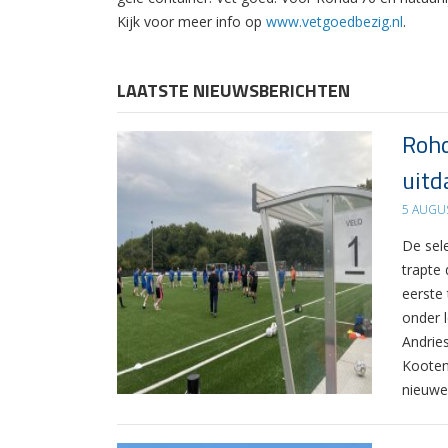
Kijk voor meer info op
www.vetgoedbezig.nl
.
LAATSTE NIEUWSBERICHTEN
Rohd
uitd
5 AUGU
De sel
trapte
eerste
onder 
Andrie
Kooten
nieuwe