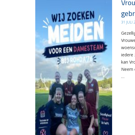
Vrou
gebr
31 JULI
Gezelli
Vrouwe
woensd
iedere 
kan Vr
Neem d
…