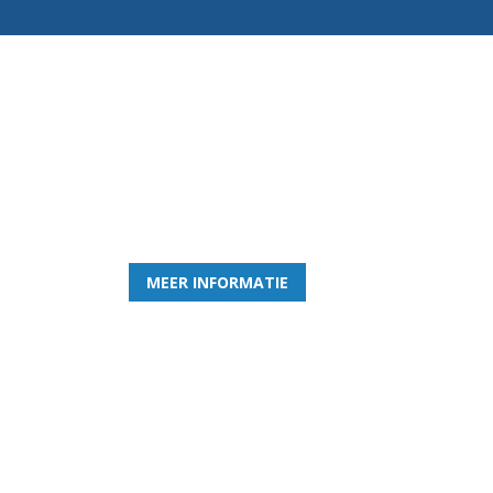
Word nu lid van Rohda
en geniet iedere week van het leukste spelletje bi
MEER INFORMATIE