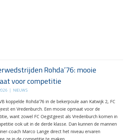
rwedstrijden Rohda’76: mooie
at voor competitie
 2026
|
NIEUWS
B koppelde Rohda’76 in de bekerpoule aan Katwijk 2, FC
eest en Vredenburch. Een mooie opmaat voor de
itie, want zowel FC Oegstgeest als Vredenburch komen in
petitie ook uit in de derde klasse. Dan kunnen de mannen
ainer-coach Marco Lange direct het niveau ervaren
e ze in de competitie te maken…