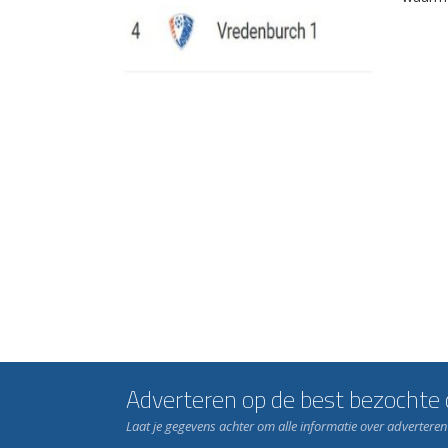
Adverteren op de best bezochte c
Laat je gegevens achter om alle informatie over advertere