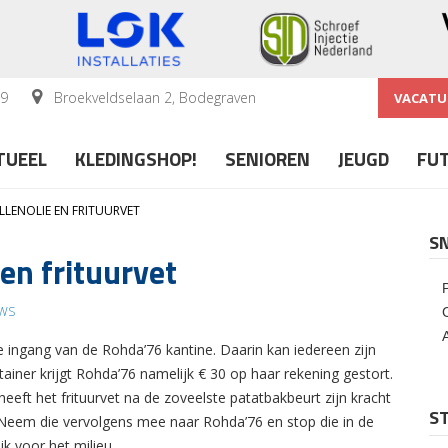
59
Broekveldselaan 2, Bodegraven
VACATU
TUEEL
KLEDINGSHOP!
SENIOREN
JEUGD
FU
LLENOLIE EN FRITUURVET
S
 en frituurvet
WS
de ingang van de Rohda’76 kantine. Daarin kan iedereen zijn
ntainer krijgt Rohda’76 namelijk € 30 op haar rekening gestort.
heeft het frituurvet na de zoveelste patatbakbeurt zijn kracht
ST
. Neem die vervolgens mee naar Rohda’76 en stop die in de
jk voor het milieu.