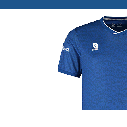
j de leukste club!
Club
Roosters
Ove