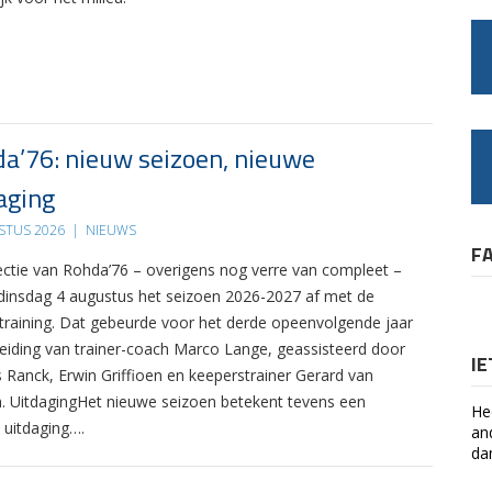
a’76: nieuw seizoen, nieuwe
aging
STUS 2026
|
NIEUWS
F
ectie van Rohda’76 – overigens nog verre van compleet –
 dinsdag 4 augustus het seizoen 2026-2027 af met de
 training. Dat gebeurde voor het derde opeenvolgende jaar
leiding van trainer-coach Marco Lange, geassisteerd door
I
s Ranck, Erwin Griffioen en keeperstrainer Gerard van
. UitdagingHet nieuwe seizoen betekent tevens een
He
 uitdaging….
an
da