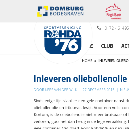
0172 - 6149
HOME
CLUB
AC
HOME
»
INLEVEREN OLIEBO
Inleveren oliebollenolie
DOOR KEES VAN DER WILK
|
27 DECEMBER 2015
|
NIEU
Sinds enige tijd staat er een gele container naast 
oliebollenolie en frituurvet kwijt. Voor een volle co
Kortom, is de oliebollenolie niet meer bruikbaar of 
verloren, gooi het dan terug in de lege verpakking
gele container. Vet goed. Voor Rohda’76 en natuurli