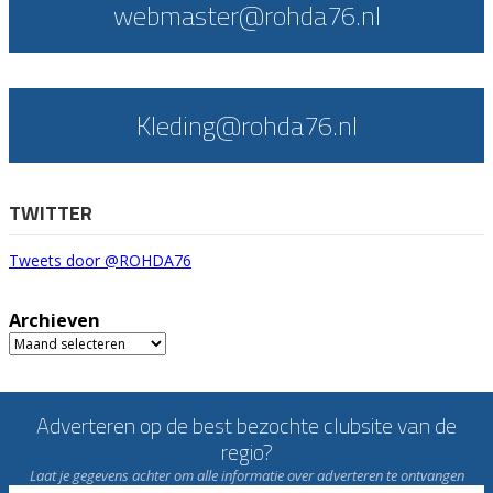
webmaster@rohda76.nl
Kleding@rohda76.nl
TWITTER
Tweets door @ROHDA76
Archieven
Archieven
Adverteren op de best bezochte clubsite van de
regio?
Laat je gegevens achter om alle informatie over adverteren te ontvangen