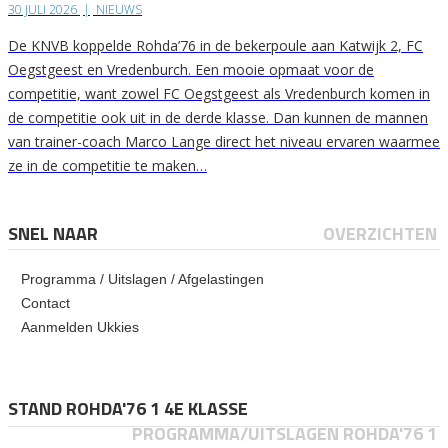
30 JULI 2026
|
NIEUWS
De KNVB koppelde Rohda’76 in de bekerpoule aan Katwijk 2, FC
Oegstgeest en Vredenburch. Een mooie opmaat voor de
competitie, want zowel FC Oegstgeest als Vredenburch komen in
de competitie ook uit in de derde klasse. Dan kunnen de mannen
van trainer-coach Marco Lange direct het niveau ervaren waarmee
ze in de competitie te maken…
SNEL NAAR
OVERZICHTEN
Programma / Uitslagen / Afgelastingen
Contact
Aanmelden Ukkies
STAND ROHDA'76 1 4E KLASSE
PROGRAMMA/UITSLAGEN ROHDA'76 1