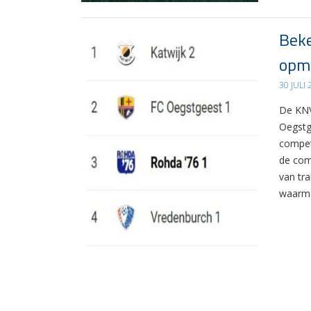
Beke
opma
30 JULI
De KNV
Oegstg
compet
de com
van tr
waarme