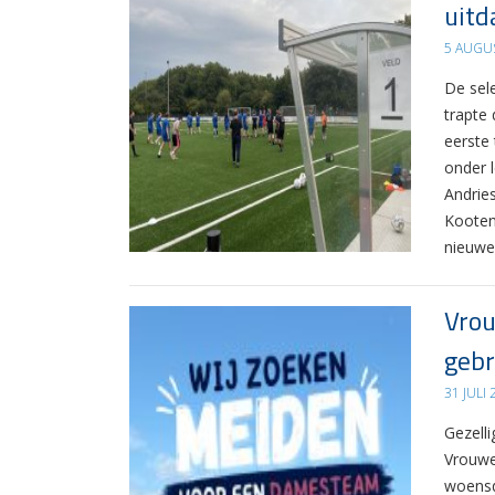
uitd
5 AUGU
De sel
trapte
eerste
onder 
Andrie
Kooten
nieuwe
Vrou
gebr
31 JULI
Gezelli
Vrouwe
woensd