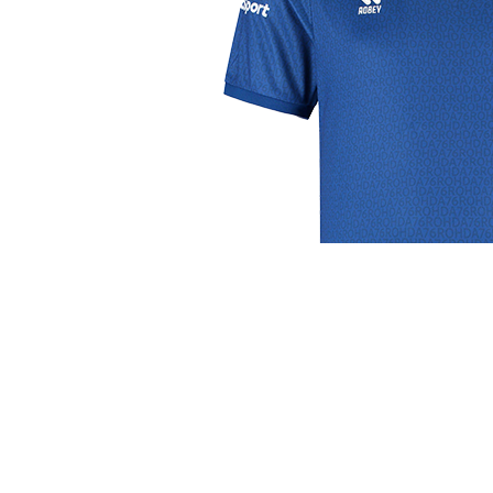
j de leukste club!
Club
Roosters
Ove
Algemene informatie
Speeldagenkalender
Alcoho
Bestuur & Commissies
Bardienst
In de
Vacatures
Schoonmaakrooster
Diver
Historie
kleedkamers
Priva
Toernooien
Klaverjassen
Wedst