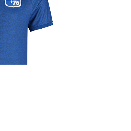
rige
lrichtlijn
 media
se links
cyverklaring
rijdverslagen