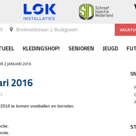
59
Broekveldselaan 2, Bodegraven
VACATU
TUEEL
KLEDINGSHOP!
SENIOREN
JEUGD
FU
R 2 JANUARI 2016
S
ari 2016
S
i 2016 te komen voetballen en borrelen.
ST
ctie.
ctie.