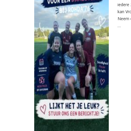
iedere 
kan Vr
Neem d
…