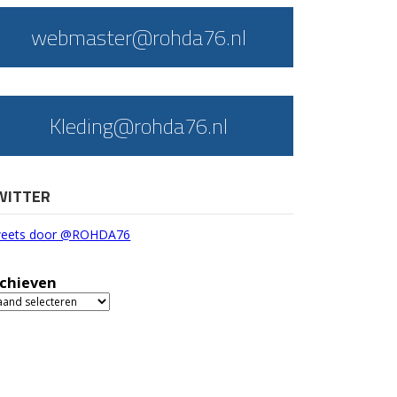
webmaster@rohda76.nl
Kleding@rohda76.nl
WITTER
eets door @ROHDA76
chieven
chieven