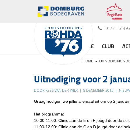
0172 - 6149
HOME
CLUB
AC
HOME
»
UITNODIGING VOO
Uitnodiging voor 2 janu
DOOR KEES VAN DER WILK
|
8 DECEMBER 2015
|
NIEUW
Graag nodigen we jullie allemaal uit om op 2 januar
Het programma:
10.00-11.00: Clinic aan de E en F jeugd door de sele
11.00-12.00: Clinic aan de C en D jeugd door de sele