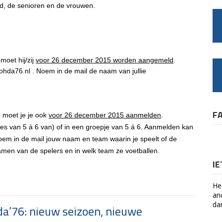
gd, de senioren en de vrouwen.
moet hij/zij
voor 26 december 2015 worden aangemeld
.
ohda76.nl
. Noem in de mail de naam van jullie
F
n moet je je ook
voor 26 december 2015 aanmelden
.
es van 5 á 6 van) of in een groepje van 5 á 6. Aanmelden kan
oem in de mail jouw naam en team waarin je speelt of de
amen van de spelers en in welk team ze voetballen.
I
He
an
da
a’76: nieuw seizoen, nieuwe