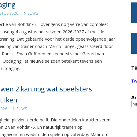
aging
STUS 2026
|
NIEUWS
ectie van Rohda’76 – overigens nog verre van compleet –
 dinsdag 4 augustus het seizoen 2026-2027 af met de
 training. Dat gebeurde voor het derde opeenvolgende jaar
leiding van trainer-coach Marco Lange, geassisteerd door
s Ranck, Erwin Griffioen en keeperstrainer Gerard van
. UitdagingHet nieuwe seizoen betekent tevens een
T
 uitdaging….
Tw
wen 2 kan nog wat speelsters
uiken
Ar
Ar
 2026
|
NIEUWS
gheid, plezier, derde helft. Die onderdelen karakteriseren
n 2 van Rohda’76. En natuurlijk trainen op
agavond en wedstrijden spelen op zaterdag. Maar om