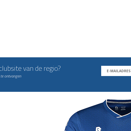
lubsite van de regio?
n te ontvangen