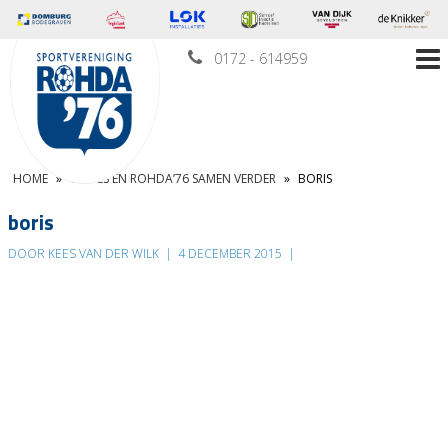
0172 - 614959
HOME
»
VAN ES EN ROHDA’76 SAMEN VERDER
»
BORIS
boris
DOOR KEES VAN DER WILK
|
4 DECEMBER 2015
|