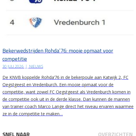
Bekerwedstrijden Rohda’76: mooie opmaat voor
competitie
30 JULI 2026
|
NIEUWS
De KNVB koppelde Rohda’76 in de bekerpoule aan Katwijk 2, FC
Oegstgeest en Vredenburch. Een mooie opmaat voor de
competitie, want zowel FC Oegstgeest als Vredenburch komen in
de competitie ook uit in de derde klasse. Dan kunnen de mannen
van trainer-coach Marco Lange direct het niveau ervaren waarmee
ze in de competitie te maken…
SNEL NAAR
OVERZICHTEN