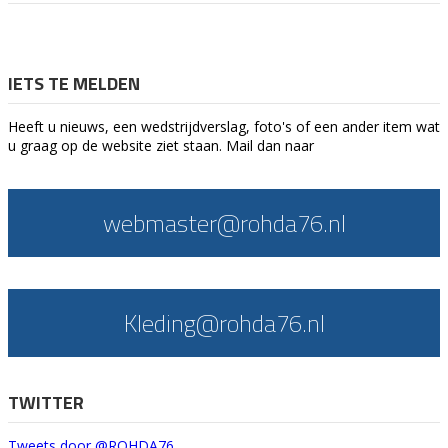
IETS TE MELDEN
Heeft u nieuws, een wedstrijdverslag, foto's of een ander item wat
u graag op de website ziet staan. Mail dan naar
webmaster@rohda76.nl
Kleding@rohda76.nl
TWITTER
Tweets door @ROHDA76