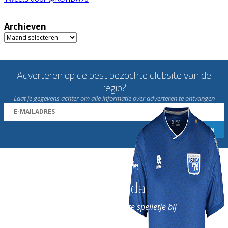
Archieven
Archieven
Adverteren op de best bezochte clubsite van de
regio?
Laat je gegevens achter om alle informatie over adverteren te ontvangen
Word nu lid van Rohda
en geniet iedere week van het leukste spelletje bij
de leukste club!