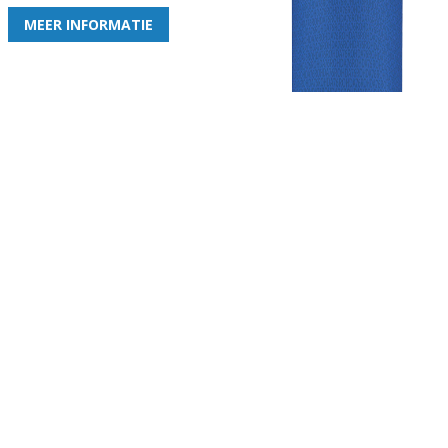
MEER INFORMATIE
Gezellige zaterdagvereniging in Bodegraven. Het eerste elftal bij
de heren komt uit in de vierde klasse.
Club
Roosters
Overige
Algemene
Speeldagenkalender
Alcoholrichtlijn
informatie
Bardienst
In de media