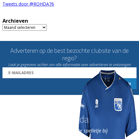
Tweets door @ROHDA76
Archieven
Archieven
Adverteren op de best bezochte clubsite van de
regio?
Laat je gegevens achter om alle informatie over adverteren te ontvangen
Word nu lid van Rohda
en geniet iedere week van het leukste spelletje bij
de leukste club!