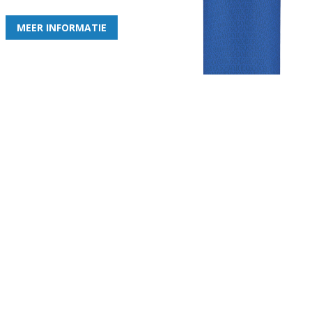
MEER INFORMATIE
Gezellige zaterdagvereniging in Bodegraven. Het eerste elftal bij
de heren komt uit in de vierde klasse.
Club
Roosters
Overige
Algemene
Speeldagenkalender
Alcoholrichtlijn
informatie
Bardienst
In de media