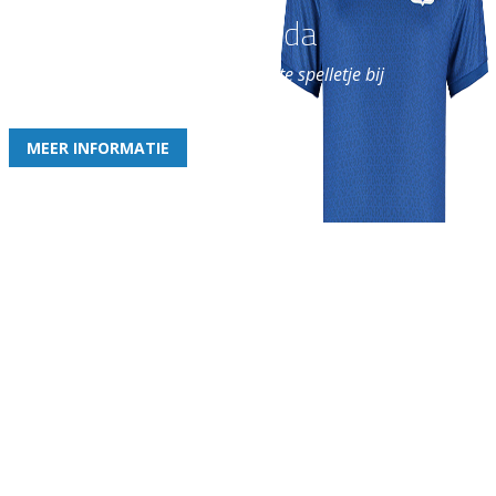
Word nu lid van Rohda
en geniet iedere week van het leukste spelletje bij
de leukste club!
MEER INFORMATIE
Gezellige zaterdagvereniging in Bodegraven. Het eerste elftal bij
de heren komt uit in de vierde klasse.
Club
Roosters
Overige