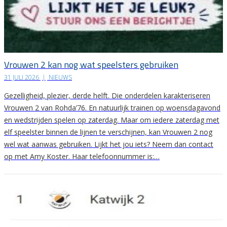
Vrouwen 2 kan nog wat speelsters gebruiken
31 JULI 2026
|
NIEUWS
Gezelligheid, plezier, derde helft. Die onderdelen karakteriseren
Vrouwen 2 van Rohda’76. En natuurlijk trainen op woensdagavond
en wedstrijden spelen op zaterdag. Maar om iedere zaterdag met
elf speelster binnen de lijnen te verschijnen, kan Vrouwen 2 nog
wel wat aanwas gebruiken. Lijkt het jou iets? Neem dan contact
op met Amy Koster. Haar telefoonnummer is:…