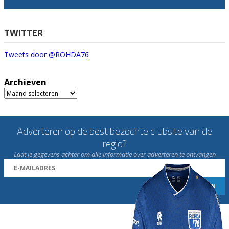
TWITTER
Tweets door @ROHDA76
Archieven
Archieven
Adverteren op de best bezochte clubsite van de
regio?
Laat je gegevens achter om alle informatie over adverteren te ontvangen