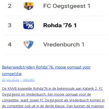
Bekerwedstrijden Rohda’76: mooie opmaat voor
competitie
30 JULI 2026
|
NIEUWS
De KNVB koppelde Rohda’76 in de bekerpoule aan Katwijk 2, FC
Oegstgeest en Vredenburch. Een mooie opmaat voor de
competitie, want zowel FC Oegstgeest als Vredenburch komen in
de competitie ook uit in de derde klasse. Dan kunnen de mannen