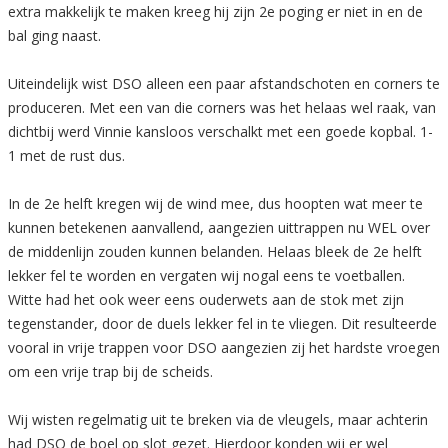
extra makkelijk te maken kreeg hij zijn 2e poging er niet in en de
bal ging naast.
Uiteindelijk wist DSO alleen een paar afstandschoten en corners te
produceren. Met een van die corners was het helaas wel raak, van
dichtbij werd Vinnie kansloos verschalkt met een goede kopbal. 1-
1 met de rust dus.
In de 2e helft kregen wij de wind mee, dus hoopten wat meer te
kunnen betekenen aanvallend, aangezien uittrappen nu WEL over
de middenlijn zouden kunnen belanden. Helaas bleek de 2e helft
lekker fel te worden en vergaten wij nogal eens te voetballen.
Witte had het ook weer eens ouderwets aan de stok met zijn
tegenstander, door de duels lekker fel in te vliegen. Dit resulteerde
vooral in vrije trappen voor DSO aangezien zij het hardste vroegen
om een vrije trap bij de scheids.
Wij wisten regelmatig uit te breken via de vleugels, maar achterin
had DSO de boel op slot gezet. Hierdoor konden wij er wel