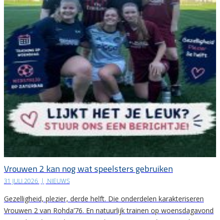
Vrouwen 2 kan nog wat speelsters gebruiken
31 JULI 2026
|
NIEUWS
Gezelligheid, plezier, derde helft. Die onderdelen karakteriseren
Vrouwen 2 van Rohda’76. En natuurlijk trainen op woensdagavond