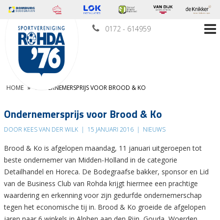
0172 - 614959
HOME
»
ONDERNEMERSPRIJS VOOR BROOD & KO
Ondernemersprijs voor Brood & Ko
DOOR KEES VAN DER WILK
|
15 JANUARI 2016
|
NIEUWS
Brood & Ko is afgelopen maandag, 11 januari uitgeroepen tot
beste ondernemer van Midden-Holland in de categorie
Detailhandel en Horeca. De Bodegraafse bakker, sponsor en Lid
van de Business Club van Rohda krijgt hiermee een prachtige
waardering en erkenning voor zijn gedurfde ondernemerschap
tegen het economische tij in. Brood & Ko groeide de afgelopen
jaren naar 6 winkels in Alphen aan den Rijn, Gouda, Woerden,