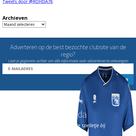
Tweets door @ROHDA76
Archieven
Archieven
Adverteren op de best bezochte clubsite van de
regio?
Laat je gegevens achter om alle informatie over adverteren te ontvangen
Word nu lid van Rohda
en geniet iedere week van het leukste spelletje bij
de leukste club!