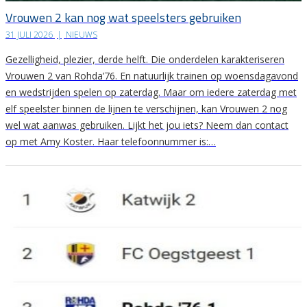
Vrouwen 2 kan nog wat speelsters gebruiken
31 JULI 2026
|
NIEUWS
Gezelligheid, plezier, derde helft. Die onderdelen karakteriseren
Vrouwen 2 van Rohda’76. En natuurlijk trainen op woensdagavond
en wedstrijden spelen op zaterdag. Maar om iedere zaterdag met
elf speelster binnen de lijnen te verschijnen, kan Vrouwen 2 nog
wel wat aanwas gebruiken. Lijkt het jou iets? Neem dan contact
op met Amy Koster. Haar telefoonnummer is:…