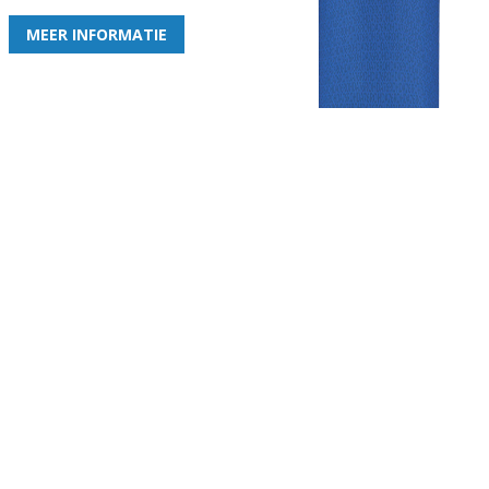
MEER INFORMATIE
Gezellige zaterdagvereniging in Bodegraven. Het eerste elftal bij
de heren komt uit in de vierde klasse.
Club
Roosters
Overige
Algemene
Speeldagenkalender
Alcoholrichtlijn
informatie
Bardienst
In de media