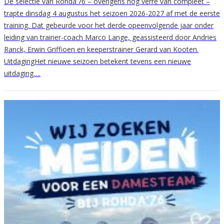
De selectie van Rohda’76 – overigens nog verre van compleet –
trapte dinsdag 4 augustus het seizoen 2026-2027 af met de eerste
training. Dat gebeurde voor het derde opeenvolgende jaar onder
leiding van trainer-coach Marco Lange, geassisteerd door Andries
Ranck, Erwin Griffioen en keeperstrainer Gerard van Kooten.
UitdagingHet nieuwe seizoen betekent tevens een nieuwe
uitdaging….