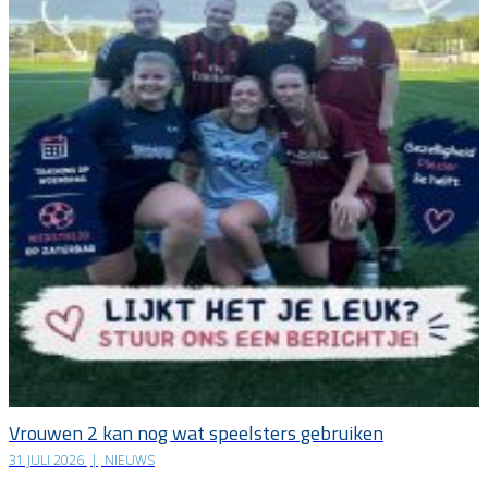
Vrouwen 2 kan nog wat speelsters gebruiken
31 JULI 2026
|
NIEUWS