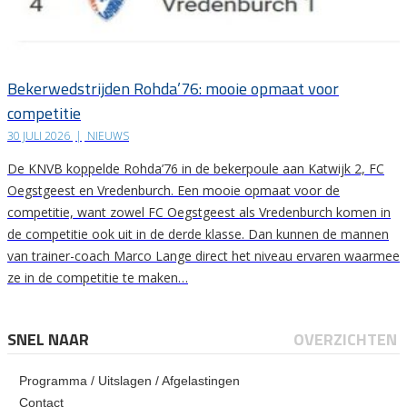
Bekerwedstrijden Rohda’76: mooie opmaat voor
competitie
30 JULI 2026
|
NIEUWS
De KNVB koppelde Rohda’76 in de bekerpoule aan Katwijk 2, FC
Oegstgeest en Vredenburch. Een mooie opmaat voor de
competitie, want zowel FC Oegstgeest als Vredenburch komen in
de competitie ook uit in de derde klasse. Dan kunnen de mannen
van trainer-coach Marco Lange direct het niveau ervaren waarmee
ze in de competitie te maken…
SNEL NAAR
OVERZICHTEN
Programma / Uitslagen / Afgelastingen
Contact