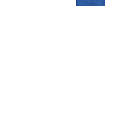
Gezellige zaterdagvereniging in Bodegraven. Het eerste elftal bij
de heren komt uit in de vierde klasse.
Club
Roosters
Overige
Algemene
Speeldagenkalender
Alcoholrichtlijn
informatie
Bardienst
In de media
Bestuur &
Schoonmaakrooster
Diverse
Commissies
kleedkamers
links
Vacatures
Klaverjassen
Privacyverklaring