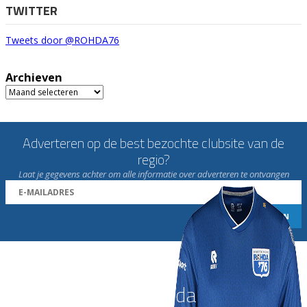
TWITTER
Tweets door @ROHDA76
Archieven
Archieven
Adverteren op de best bezochte clubsite van de
regio?
Laat je gegevens achter om alle informatie over adverteren te ontvangen
Word nu lid van Rohda