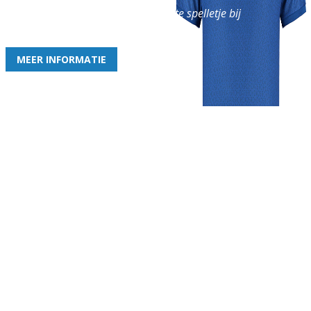
en geniet iedere week van het leukste spelletje bij
de leukste club!
MEER INFORMATIE
Gezellige zaterdagvereniging in Bodegraven. Het eerste elftal bij
de heren komt uit in de vierde klasse.
Club
Roosters
Overige