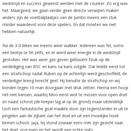
wedstrijd en success gewenst werden met de counter. Zo erg was
het. Maargoed, we gaan verder geen directe verwijten maken
anders zijn de voetbalplaatjes van de Jumbo ineens een stuk
minder waardevol voor deze spelers. En dat moeten we niet
hebben natuurlijk.
Na de 3-0 leken we ineens weer wakker. Iedereen was fel, soms
een beetje te fel zelfs, en er werd weer energie in de wedstrijd
gestoken. Het was weer gas geven geblazen! Druk op de
verdediging van BSC en kans na kans volgde. Dat leidde eerst tot
een strafschop nadat Ruben op de achterlijn werd geschoffeld, de
verdediger kreeg terecht geel. Hij benutte de strafschop en wij
konden tegen 10 man doorgaan met druk zetten. Hierna een hoop
net-niet kansen, waarbij Moo eerst wist te missen voor open doel
en naast schoot (de keeper lag al op de grond) maar uiteindelijk
toch een fantastische goal maakte door zijn tegenstander er uit te
pingelen aan de zijkant van het doel en uit een moeilijke hoek
binnen schoot. Jaja, hij stond zowaar eens met zijn gezicht naar
het doel, nog even en het wordt een echte spits.