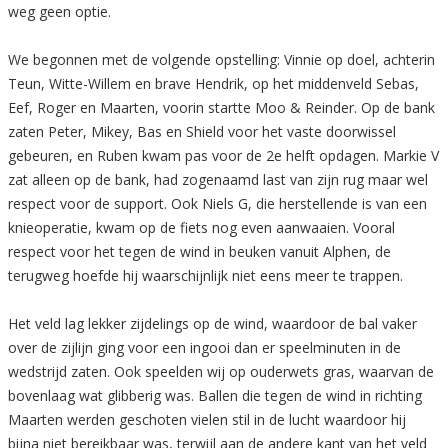
weg geen optie.
We begonnen met de volgende opstelling: Vinnie op doel, achterin
Teun, Witte-Willem en brave Hendrik, op het middenveld Sebas,
Eef, Roger en Maarten, voorin startte Moo & Reinder. Op de bank
zaten Peter, Mikey, Bas en Shield voor het vaste doorwissel
gebeuren, en Ruben kwam pas voor de 2e helft opdagen. Markie V
zat alleen op de bank, had zogenaamd last van zijn rug maar wel
respect voor de support. Ook Niels G, die herstellende is van een
knieoperatie, kwam op de fiets nog even aanwaaien. Vooral
respect voor het tegen de wind in beuken vanuit Alphen, de
terugweg hoefde hij waarschijnlijk niet eens meer te trappen.
Het veld lag lekker zijdelings op de wind, waardoor de bal vaker
over de zijlijn ging voor een ingooi dan er speelminuten in de
wedstrijd zaten. Ook speelden wij op ouderwets gras, waarvan de
bovenlaag wat glibberig was. Ballen die tegen de wind in richting
Maarten werden geschoten vielen stil in de lucht waardoor hij
bijna niet bereikbaar was, terwijl aan de andere kant van het veld