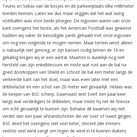
Teunis en Sebas van de bosjes en de parkeerplaats elke millimeter
leerden kennen. Laten we dus maar zeggen dat het wat lastig
voetballen was voor beide ploegen. De ingooien waren van onze
kant overigens het beste, als het American Football was geweest
hadden wij vaker de benodigde yards gehaald met onze ingooien
om nog een volgende te mogen nemen. Maar terrein winst alleen
is natuurlijk niet genoeg, er zijn kansen nodig binnen de 16 en
gelukkig kregen wij er een aantal. Maarten is duidelijk nog niet
hersteld van zijn enkelblessure en miste wat rust aan de bal na
goed doorkoppen van Shield en schoot de bal een meter langs de
verkeerde kant van het doel, maar was even later met een
dribbelactie en een schot van 20 meter wel gevaarlijk. Helaas was
de keeper van BSC scherp. Daarnaast wist Evert een paar keer
langs wat verdedigers te dribbelen, maar miste hij net de finesse
om echt gevaarlijk te kunnen zijn. Behalve dit kwamen wij niet
verder dan een paar afstandschoten die ver over of naast gingen.
BSC deed het overigens niet veel beter, Vincent (die immers
veelste veel wind vangt om tegen de wind in te kunnen duiken)