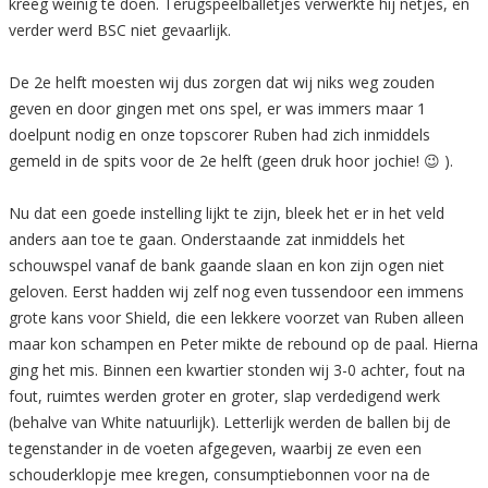
kreeg weinig te doen. Terugspeelballetjes verwerkte hij netjes, en
verder werd BSC niet gevaarlijk.
De 2e helft moesten wij dus zorgen dat wij niks weg zouden
geven en door gingen met ons spel, er was immers maar 1
doelpunt nodig en onze topscorer Ruben had zich inmiddels
gemeld in de spits voor de 2e helft (geen druk hoor jochie! 😉 ).
Nu dat een goede instelling lijkt te zijn, bleek het er in het veld
anders aan toe te gaan. Onderstaande zat inmiddels het
schouwspel vanaf de bank gaande slaan en kon zijn ogen niet
geloven. Eerst hadden wij zelf nog even tussendoor een immens
grote kans voor Shield, die een lekkere voorzet van Ruben alleen
maar kon schampen en Peter mikte de rebound op de paal. Hierna
ging het mis. Binnen een kwartier stonden wij 3-0 achter, fout na
fout, ruimtes werden groter en groter, slap verdedigend werk
(behalve van White natuurlijk). Letterlijk werden de ballen bij de
tegenstander in de voeten afgegeven, waarbij ze even een
schouderklopje mee kregen, consumptiebonnen voor na de