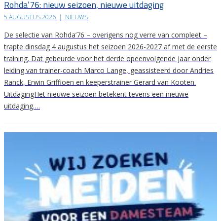
Rohda’76: nieuw seizoen, nieuwe uitdaging
5 AUGUSTUS 2026
|
NIEUWS
De selectie van Rohda’76 – overigens nog verre van compleet –
trapte dinsdag 4 augustus het seizoen 2026-2027 af met de eerste
training. Dat gebeurde voor het derde opeenvolgende jaar onder
leiding van trainer-coach Marco Lange, geassisteerd door Andries
Ranck, Erwin Griffioen en keeperstrainer Gerard van Kooten.
UitdagingHet nieuwe seizoen betekent tevens een nieuwe
uitdaging….