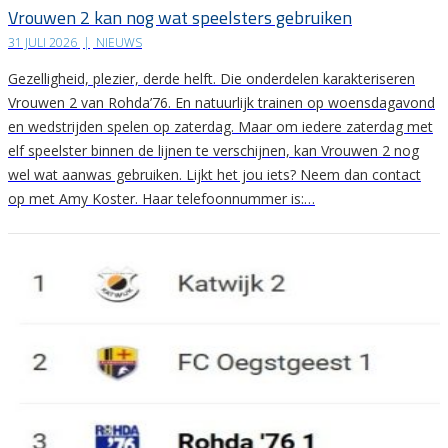
Vrouwen 2 kan nog wat speelsters gebruiken
31 JULI 2026
|
NIEUWS
Gezelligheid, plezier, derde helft. Die onderdelen karakteriseren
Vrouwen 2 van Rohda’76. En natuurlijk trainen op woensdagavond
en wedstrijden spelen op zaterdag. Maar om iedere zaterdag met
elf speelster binnen de lijnen te verschijnen, kan Vrouwen 2 nog
wel wat aanwas gebruiken. Lijkt het jou iets? Neem dan contact
op met Amy Koster. Haar telefoonnummer is:…