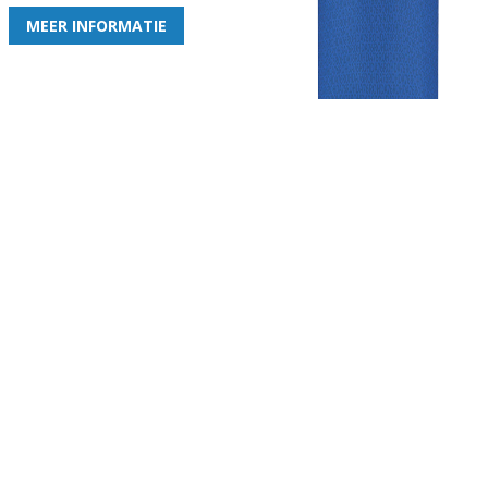
MEER INFORMATIE
Gezellige zaterdagvereniging in Bodegraven. Het eerste elftal bij
de heren komt uit in de vierde klasse.
Club
Roosters
Overige
Algemene
Speeldagenkalender
Alcoholrichtlijn
informatie
Bardienst
In de media