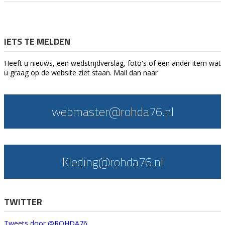
IETS TE MELDEN
Heeft u nieuws, een wedstrijdverslag, foto's of een ander item wat
u graag op de website ziet staan. Mail dan naar
webmaster@rohda76.nl
Kleding@rohda76.nl
TWITTER
Tweets door @ROHDA76