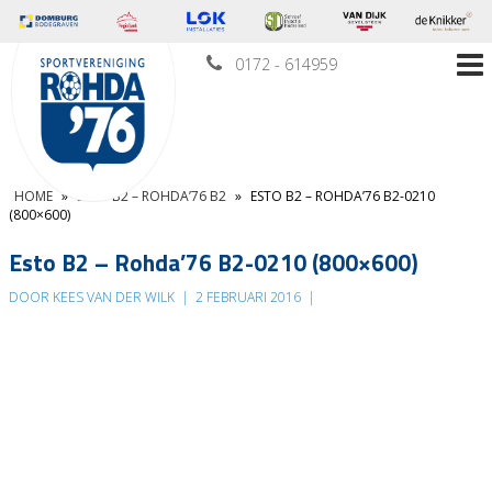
0172 - 614959
HOME
»
ESTO B2 – ROHDA’76 B2
»
ESTO B2 – ROHDA’76 B2-0210
(800×600)
Esto B2 – Rohda’76 B2-0210 (800×600)
DOOR KEES VAN DER WILK
|
2 FEBRUARI 2016
|