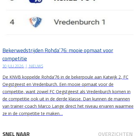
Bekerwedstrijden Rohda’76: mooie opmaat voor
competitie
30 JULI 2026
|
NIEUWS
De KNVB koppelde Rohda’76 in de bekerpoule aan Katwijk 2, FC
Oegstgeest en Vredenburch. Een mooie opmaat voor de
competitie, want zowel FC Oegstgeest als Vredenburch komen in
de competitie ook uit in de derde klasse. Dan kunnen de mannen
van trainer-coach Marco Lange direct het niveau ervaren waarmee
ze in de competitie te maken…
SNEL NAAR
OVERZICHTEN