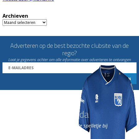
Archieven
Archieven
Adverteren op de best bezochte clubsite van de
regio?
Laat je gegevens achter om alle informatie over adverteren te ontvangen
Word nu lid van Rohda
en geniet iedere week van het leukste spelletje bij
de leukste club!