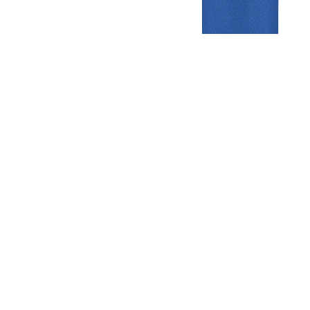
Gezellige zaterdagvereniging in Bodegraven. Het eerste elftal bij
de heren komt uit in de vierde klasse.
Club
Roosters
Overige
Algemene
Speeldagenkalender
Alcoholrichtlijn
informatie
Bardienst
In de media
Bestuur &
Schoonmaakrooster
Diverse
Commissies
kleedkamers
links