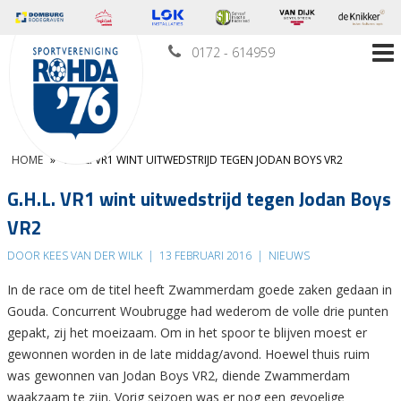
0172 - 614959
HOME
»
G.H.L. VR1 WINT UITWEDSTRIJD TEGEN JODAN BOYS VR2
G.H.L. VR1 wint uitwedstrijd tegen Jodan Boys
VR2
DOOR KEES VAN DER WILK
|
13 FEBRUARI 2016
|
NIEUWS
In de race om de titel heeft Zwammerdam goede zaken gedaan in
Gouda. Concurrent Woubrugge had wederom de volle drie punten
gepakt, zij het moeizaam. Om in het spoor te blijven moest er
gewonnen worden in de late middag/avond. Hoewel thuis ruim
was gewonnen van Jodan Boys VR2, diende Zwammerdam
waakzaam te zijn. Vorig seizoen was er nog een gevoelige