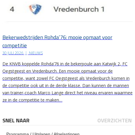
Bekerwedstrijden Rohda’76: mooie opmaat voor
competitie
30 JULI 2026
|
NIEUWS
De KNVB koppelde Rohda’76 in de bekerpoule aan Katwijk 2, FC
Oegstgeest en Vredenburch. Een mooie opmaat voor de
competitie, want zowel FC Oegstgeest als Vredenburch komen in
de competitie ook uit in de derde klasse. Dan kunnen de mannen
van trainer-coach Marco Lange direct het niveau ervaren waarmee
ze in de competitie te maken…
SNEL NAAR
OVERZICHTEN
Programma / Uitslagen / Afgelastingen