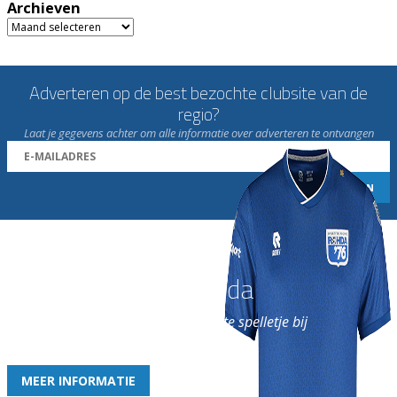
Archieven
Archieven
Adverteren op de best bezochte clubsite van de
regio?
Laat je gegevens achter om alle informatie over adverteren te ontvangen
Word nu lid van Rohda
en geniet iedere week van het leukste spelletje bij
de leukste club!
MEER INFORMATIE