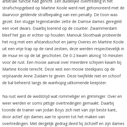
arbitrale functie had gericht. Een duidelijke overtreding in het
strafschopgebied op Martine Koole werd niet gehonoreerd met de
daarvoor geldende strafbepaling van een penalty. De toon was
gezet. Een stugge tegenstander zette de Damse dames geregeld
een voet dwars. Daarbij loerend op de counter. Zwammerdam
bleef het gas er echter op houden. Manouk Sloothaak probeerde
het nog met een afstandsschot en Jaimy Overes en Martine Koole
uit een vrije trap op de rand zestien, deze werden respectievelijk in
de muur en op de lat geschoten. De 0-2 kwam alsnog 10 minuten
voor de rust. Een mooie aanval over meerdere schijven kwam bij
Martine Koole terecht. Deze wist een mooie steekpass op de
vrijstaande Anne Zuidam te geven. Deze twijfelde niet en schoof
de bal beheerst langs de wanhopig uitkomende keepster.
Na rust werd de wedstrijd wat rommeliger en grimmiger. Over en
weer werden er soms pittige overtredingen gemaakt. Daarbij
toonde de trainer van Jodan Boys zich niet van zijn beste kant,
door actief zijn dames aan te sporen tot het maken van
overtredingen. Met dergelijk gedrag deed hij zichzelf en zijn dames