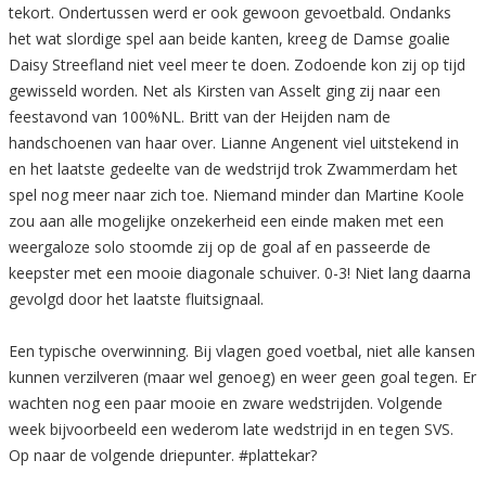
tekort. Ondertussen werd er ook gewoon gevoetbald. Ondanks
het wat slordige spel aan beide kanten, kreeg de Damse goalie
Daisy Streefland niet veel meer te doen. Zodoende kon zij op tijd
gewisseld worden. Net als Kirsten van Asselt ging zij naar een
feestavond van 100%NL. Britt van der Heijden nam de
handschoenen van haar over. Lianne Angenent viel uitstekend in
en het laatste gedeelte van de wedstrijd trok Zwammerdam het
spel nog meer naar zich toe. Niemand minder dan Martine Koole
zou aan alle mogelijke onzekerheid een einde maken met een
weergaloze solo stoomde zij op de goal af en passeerde de
keepster met een mooie diagonale schuiver. 0-3! Niet lang daarna
gevolgd door het laatste fluitsignaal.
Een typische overwinning. Bij vlagen goed voetbal, niet alle kansen
kunnen verzilveren (maar wel genoeg) en weer geen goal tegen. Er
wachten nog een paar mooie en zware wedstrijden. Volgende
week bijvoorbeeld een wederom late wedstrijd in en tegen SVS.
Op naar de volgende driepunter. #plattekar?