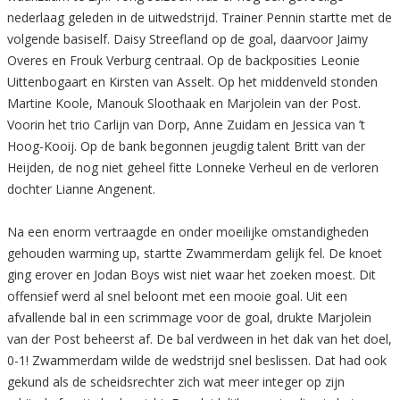
nederlaag geleden in de uitwedstrijd. Trainer Pennin startte met de
volgende basiself. Daisy Streefland op de goal, daarvoor Jaimy
Overes en Frouk Verburg centraal. Op de backposities Leonie
Uittenbogaart en Kirsten van Asselt. Op het middenveld stonden
Martine Koole, Manouk Sloothaak en Marjolein van der Post.
Voorin het trio Carlijn van Dorp, Anne Zuidam en Jessica van ’t
Hoog-Kooij. Op de bank begonnen jeugdig talent Britt van der
Heijden, de nog niet geheel fitte Lonneke Verheul en de verloren
dochter Lianne Angenent.
Na een enorm vertraagde en onder moeilijke omstandigheden
gehouden warming up, startte Zwammerdam gelijk fel. De knoet
ging erover en Jodan Boys wist niet waar het zoeken moest. Dit
offensief werd al snel beloont met een mooie goal. Uit een
afvallende bal in een scrimmage voor de goal, drukte Marjolein
van der Post beheerst af. De bal verdween in het dak van het doel,
0-1! Zwammerdam wilde de wedstrijd snel beslissen. Dat had ook
gekund als de scheidsrechter zich wat meer integer op zijn