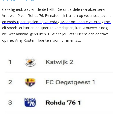
31 JULI 2026
|
NIEUWS
Gezelligheid, plezier, derde helft. Die onderdelen karakteriseren
Vrouwen 2 van Rohda’76. En natuurlijk trainen op woensdagavond
en wedstrijden spelen op zaterdag. Maar om iedere zaterdag met
elf speelster binnen de lijnen te verschijnen, kan Vrouwen 2 nog
wel wat aanwas gebruiken. Lijkt het jou iets? Neem dan contact
op met Amy Koster. Haar telefoonnummer is:…